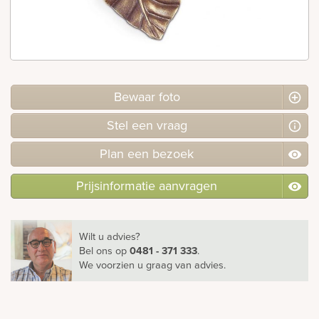
rnen
sieraden
Bewaar foto
Stel
een
vraag
Plan
een
bezoek
Prijsinformatie aanvragen
Wilt u advies?
Bel ons
op
0481 - 371 333
.
We voorzien u graag van advies.