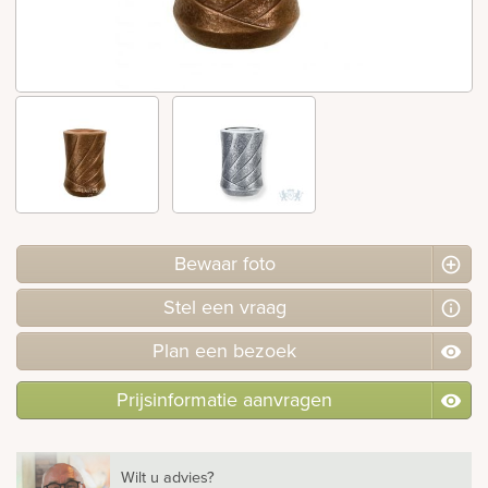
rnen
sieraden
Bewaar foto
Stel
een
vraag
Plan
een
bezoek
Prijsinformatie aanvragen
Wilt u advies?