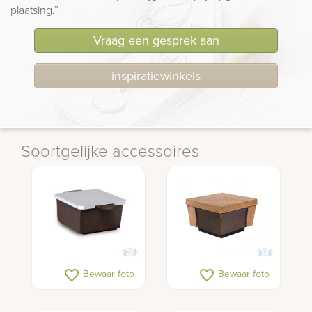
plaatsing.”
Vraag een gesprek aan
inspiratiewinkels
Soortgelijke accessoires
favorite_border
favorite_border
Bewaar foto
Bewaar foto