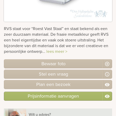
rnen
sieraden
RVS staat voor “Roest Vast Staal” en staat bekend als een
zeer duurzaam materiaal. De fraaie metaalkleur geeft RVS
een heel eigentijdse en vaak ook stoere uitstraling. Het
bijzondere van dit materiaal is dat we er veel creatieve en
persoonlijke ontwerp...
lees meer >
Bewaar foto
Stel
een
vraag
Plan
een
bezoek
Prijsinformatie aanvragen
Wilt u advies?