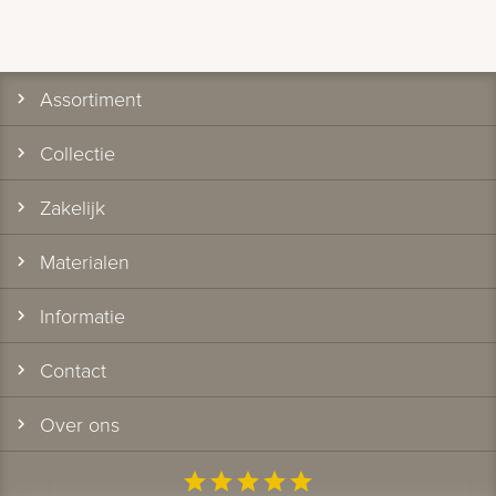
Assortiment
Collectie
Zakelijk
Materialen
Informatie
Contact
Over ons
star
star
star
star
star