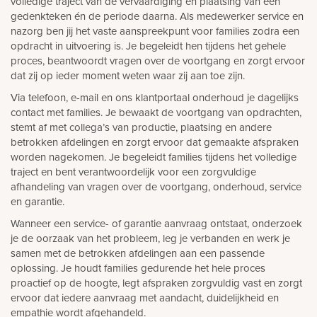
volledige traject van de vervaardiging en plaatsing van een
gedenkteken én de periode daarna. Als medewerker service en
rnen
nazorg ben jij het vaste aanspreekpunt voor families zodra een
opdracht in uitvoering is. Je begeleidt hen tijdens het gehele
sieraden
proces, beantwoordt vragen over de voortgang en zorgt ervoor
dat zij op ieder moment weten waar zij aan toe zijn.
Via telefoon, e-mail en ons klantportaal onderhoud je dagelijks
contact met families. Je bewaakt de voortgang van opdrachten,
stemt af met collega’s van productie, plaatsing en andere
betrokken afdelingen en zorgt ervoor dat gemaakte afspraken
worden nagekomen. Je begeleidt families tijdens het volledige
traject en bent verantwoordelijk voor een zorgvuldige
afhandeling van vragen over de voortgang, onderhoud, service
en garantie.
Wanneer een service- of garantie aanvraag ontstaat, onderzoek
je de oorzaak van het probleem, leg je verbanden en werk je
samen met de betrokken afdelingen aan een passende
oplossing. Je houdt families gedurende het hele proces
proactief op de hoogte, legt afspraken zorgvuldig vast en zorgt
ervoor dat iedere aanvraag met aandacht, duidelijkheid en
empathie wordt afgehandeld.