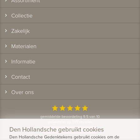
Collectie
Zakelijk
Materialen
Informatie
Contact
Over ons
star
star
star
star
star
gemiddelde beoordeling 9.5 van 10
gebaseerd op 1175 reviews
Den Hollandsche gebruikt cookies
Bekijk alle klantervaringen
Den Hollandsche Gedenktekens gebruikt cookies om de