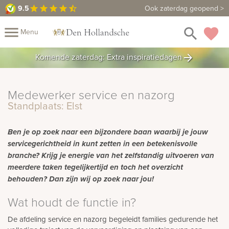
9.5
9.5
Maak een vrijblijvende afspraak
Ook zaterdag geopend >
star
star
star
star
star_half
close
menu
search
favorite
Menu
rafmonumenten
Komende zaterdag: Extra inspiratiedagen
arrow_forward
Mijn
Home
Assortiment
Fotomap
Medewerker service en nazorg
Standplaats: Elst
Fotoboek
Informatie
Ben je op zoek naar een bijzondere baan waarbij je jouw
Prijzen
Over
servicegerichtheid in kunt zetten in een betekenisvolle
ons
branche? Krijg je energie van het zelfstandig uitvoeren van
Duurzaamheid
Winkels
Contact
Bekijk
meerdere taken tegelijkertijd en toch het overzicht
ook:
behouden? Dan zijn wij op zoek naar jou!
Wat houdt de functie in?
indermonumenten
De afdeling service en nazorg begeleidt families gedurende het
rnenmonumenten