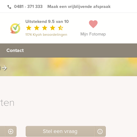
0481 - 371 333
Maak een vrijblijvende afspraak
phone
Uitstekend 9.5 van 10
favorite
star
star
star
star
star_half
Mijn Fotomap
1174 Kiyoh beoordelingen
Contact
n
arrow_forward
ten
Stel
een
vraag