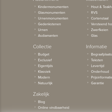
Kindermonumenten
Hout & Teakh
Glasmonumenten
RVS
Urnenmonumenten
Cortenstaal
Gedenkstenen
Versteend ho
Urnen
Zwerfkeien
Asdiamanten
Glas
Collectie
Informatie
Budget
Begraafplaat
Exclusief
Teksten
Eigentijds
Levertijd
Klassiek
Onderhoud
Modern
Prijsinformati
Natuurlijk
Garantie
Zakelijk
Blog
Online vindbaarheid