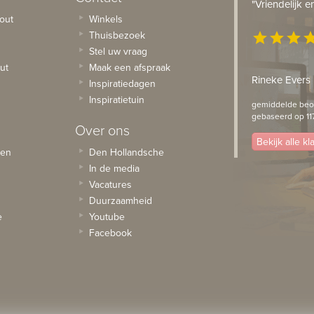
"Vriendelijk 
out
Winkels
Thuisbezoek
star
star
star
st
Stel uw vraag
ut
Maak een afspraak
Rineke Evers
Inspiratiedagen
Inspiratietuin
gemiddelde beoo
gebaseerd op 11
Over ons
Bekijk alle k
sen
Den Hollandsche
In de media
Vacatures
Duurzaamheid
e
Youtube
Facebook