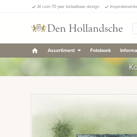
Al ruim 70 jaar betaalbaar design
Inspiratiewink
done
done
Assortiment
Fotoboek
Informa
Ko