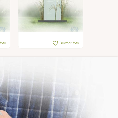
favorite_border
foto
Bewaar foto