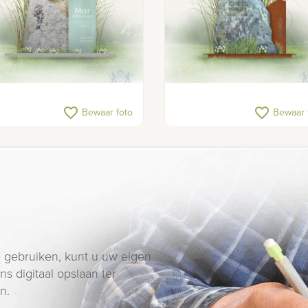
favorite_border
favorite_border
Bewaar foto
Bewaar 
 gebruiken, kunt u uw eigen
s digitaal opslaan ter
n.