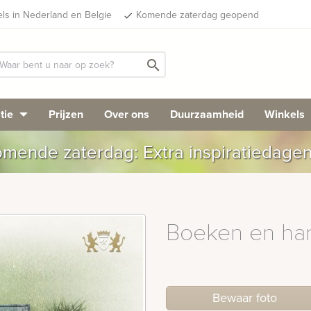
els in Nederland en Belgie
Komende zaterdag geopend
done
search
tie
Prijzen
Over ons
Duurzaamheid
Winkels
mende zaterdag: Extra inspiratiedage
Boeken en har
Bewaar foto