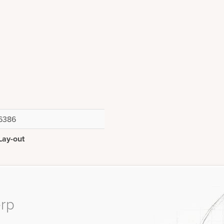
6386
Lay-out
erp