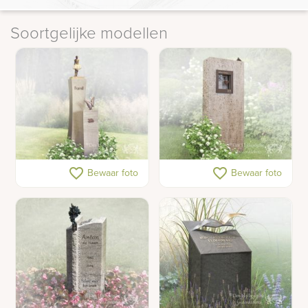
Soortgelijke modellen
Grafsteen kunst
Gedenkteken brons
favorite_border
favorite_border
Bewaar foto
Bewaar foto