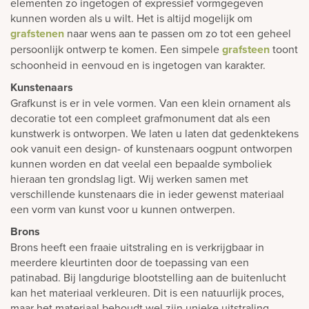
elementen zo ingetogen of expressief vormgegeven
kunnen worden als u wilt. Het is altijd mogelijk om
grafstenen
naar wens aan te passen om zo tot een geheel
persoonlijk ontwerp te komen. Een simpele
grafsteen
toont
schoonheid in eenvoud en is ingetogen van karakter.
Kunstenaars
Grafkunst is er in vele vormen. Van een klein ornament als
decoratie tot een compleet grafmonument dat als een
kunstwerk is ontworpen. We laten u laten dat gedenktekens
ook vanuit een design- of kunstenaars oogpunt ontworpen
kunnen worden en dat veelal een bepaalde symboliek
hieraan ten grondslag ligt. Wij werken samen met
verschillende kunstenaars die in ieder gewenst materiaal
een vorm van kunst voor u kunnen ontwerpen.
Brons
Brons heeft een fraaie uitstraling en is verkrijgbaar in
meerdere kleurtinten door de toepassing van een
patinabad. Bij langdurige blootstelling aan de buitenlucht
kan het materiaal verkleuren. Dit is een natuurlijk proces,
maar het materiaal behoudt wel zijn unieke uitstraling.