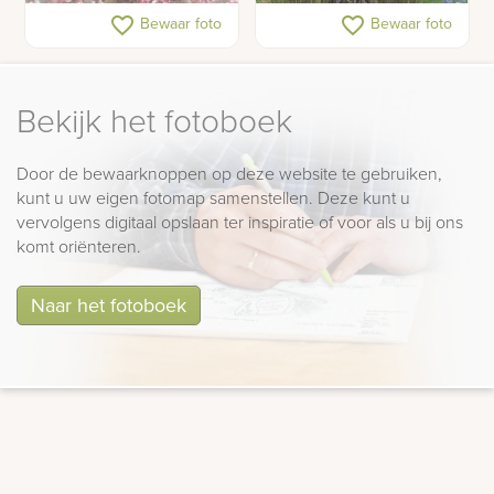
Grafsteen met bronzen
Gedenkteken met
favorite_border
favorite_border
Bewaar foto
Bewaar foto
ornament
grafkunst van brons
Bekijk het fotoboek
Door de bewaarknoppen op deze website te gebruiken,
kunt u uw eigen fotomap samenstellen. Deze kunt u
vervolgens digitaal opslaan ter inspiratie of voor als u bij ons
komt oriënteren.
Naar het fotoboek