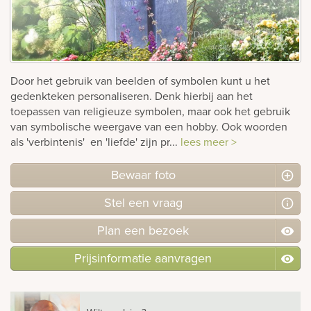
rnen
sieraden
Door het gebruik van beelden of symbolen kunt u het
gedenkteken personaliseren. Denk hierbij aan het
toepassen van religieuze symbolen, maar ook het gebruik
van symbolische weergave van een hobby. Ook woorden
als 'verbintenis' en 'liefde' zijn pr...
lees meer >
Bewaar foto
Stel
een
vraag
Plan
een
bezoek
Prijsinformatie aanvragen