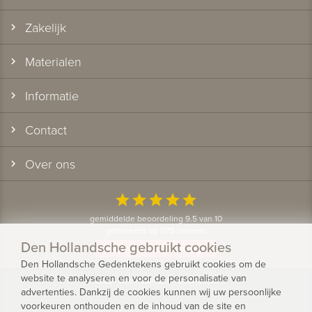
Zakelijk
Materialen
Informatie
Contact
Over ons
star
star
star
star
star
gemiddelde beoordeling 9.5 van 10
gebaseerd op 1175 reviews
Den Hollandsche gebruikt cookies
Bekijk alle klantervaringen
Den Hollandsche Gedenktekens gebruikt cookies om de
website te analyseren en voor de personalisatie van
© 2026 - Den Hollandsche Gedenktekens
advertenties. Dankzij de cookies kunnen wij uw persoonlijke
voorkeuren onthouden en de inhoud van de site en
Privacy