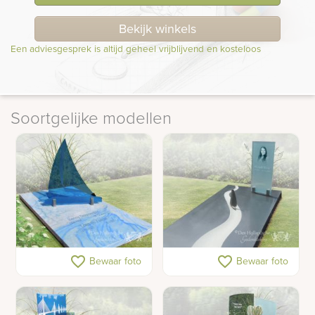
Bekijk winkels
Een adviesgesprek is altijd geheel vrijblijvend en kosteloos
Soortgelijke modellen
Glazen zeilboot
Gedenkteken met
favorite_border
favorite_border
Bewaar foto
Bewaar foto
gedenkteken voor dubbel
zeilboot op rivier
graf