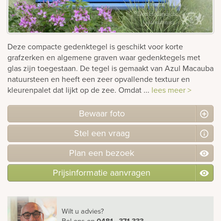
rnen
sieraden
Deze compacte gedenktegel is geschikt voor korte
grafzerken en algemene graven waar gedenktegels met
glas zijn toegestaan. De tegel is gemaakt van Azul Macauba
natuursteen en heeft een zeer opvallende textuur en
kleurenpalet dat lijkt op de zee. Omdat ...
lees meer >
Bewaar foto
Stel
een
vraag
Plan
een
bezoek
Prijsinformatie aanvragen
Wilt u advies?
Bel ons
op
0481 - 371 333
.