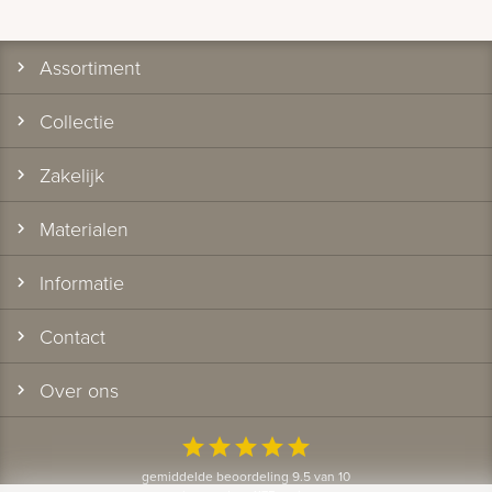
Assortiment
Collectie
Zakelijk
Materialen
Informatie
Contact
Over ons
star
star
star
star
star
gemiddelde beoordeling 9.5 van 10