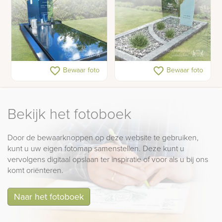
Moderne grafsteen met
Licht grafmonument van
favorite_border
favorite_border
Bewaar foto
Bewaar foto
twee glazen letterplaten
glas
Bekijk het fotoboek
Door de bewaarknoppen op deze website te gebruiken,
kunt u uw eigen fotomap samenstellen. Deze kunt u
vervolgens digitaal opslaan ter inspiratie of voor als u bij ons
komt oriënteren.
Naar het fotoboek