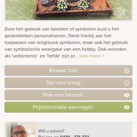
rnen
sieraden
Door het gebruik van beelden of symbolen kunt u het
gedenkteken personaliseren. Denk hierbij aan het
toepassen van religieuze symbolen, maar ook het gebruik
van symbolische weergave van een hobby. Ook woorden
als 'verbintenis' en 'liefde' zijn pr...
lees meer >
Bewaar foto
Stel
een
vraag
Plan
een
bezoek
Prijsinformatie aanvragen
Wilt u advies?
Bel ons
op
0481 - 371 333
.