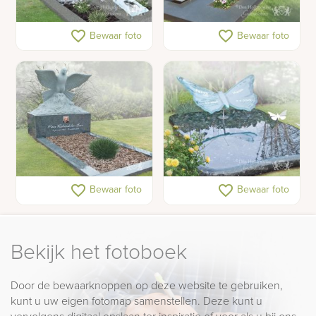
Glazen hart in
Graf RVS
favorite_border
favorite_border
Bewaar foto
Bewaar foto
kindermonument
Handgemaakt
Kindergraf met glazen
favorite_border
favorite_border
Bewaar foto
Bewaar foto
duivenbeeld als
vlinder
gedenkteken
Bekijk het fotoboek
Door de bewaarknoppen op deze website te gebruiken,
kunt u uw eigen fotomap samenstellen. Deze kunt u