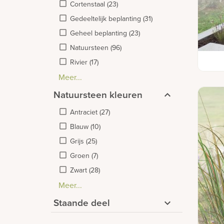
Cortenstaal
(
23
)
Gedeeltelijk beplanting
(
31
)
Geheel beplanting
(
23
)
Natuursteen
(
96
)
Moder
Rivier
(
17
)
foto 
Meer...
Geheel beplanting in vlakken
Gesloten dekplaat
Glas
Golfvorm of bogen
Hart
Hout
Kleine uitsparing
Leisteen
Natuurlijk
RVS
Sierlijk of ovaal
Strip of band
(
(
(
(
6
11
8
1
)
)
)
)
(
(
5
6
)
)
(
9
(
)
3
(
)
5
(
(
)
17
7
)
)
(
9
)
Natuursteen kleuren
Antraciet
(
27
)
Blauw
(
10
)
Grijs
(
25
)
Groen
(
7
)
Zwart
(
28
)
Meer...
Beige/licht bruin
Paars
Rood/oranje/bruin
Wit/gebroken wit
(
1
)
(
(
5
3
(
)
2
)
)
Staande deel
Glas
(
19
)