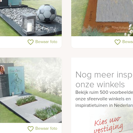
onument kind met voetbal
Moderne leistenen zerk
favorite_border
favorite_border
Bewaar foto
Bewaa
Nog meer inspi
onze winkels
Bekijk ruim 500 voorbeelde
onze sfeervolle winkels en
inspiratietuinen in Nederlan
onument jong en eigentijds
favorite_border
Bewaar foto