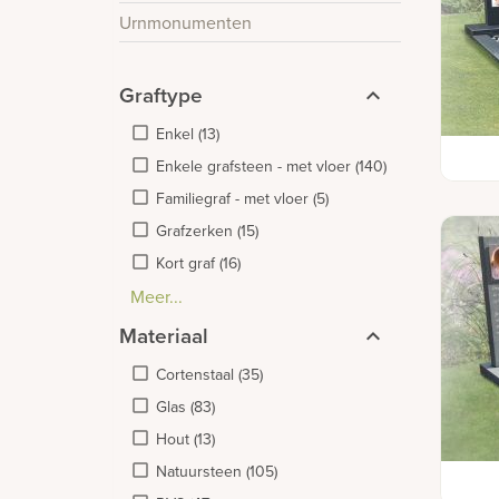
Urnmonumenten
Graftype
Enkel
(
13
)
Grafm
Enkele grafsteen - met vloer
(
140
)
Familiegraf - met vloer
(
5
)
Grafzerken
(
15
)
Kort graf
(
16
)
Meer...
Familiegraf - enkel breed
Robuust/groot
(
2
)
(
4
)
Materiaal
Cortenstaal
(
35
)
Glas
(
83
)
Hout
(
13
)
Natuursteen
(
105
)
Grafm