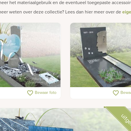
eer het materiaalgebruik en de eventueel toegepaste accessoires
meer weten over deze collectie? Lees dan hier meer over de
eig
n hart in kindermonument
RVS grafmonument met silho
favorite_border
favorite_border
Bewaar foto
Bewaa
uitge