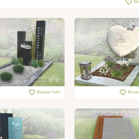
favorite_border
Be
teen auto
Gedenkteken met hart
favorite_border
favorite_border
Bewaar foto
Bewaa