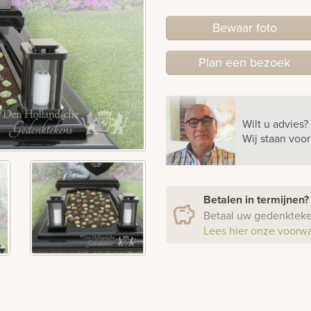
Bewaar foto
Plan
een
bezoek
Wilt u advies?
Wij staan voo
Betalen in termijnen
Betaal uw gedenkteken
Lees hier onze voorw