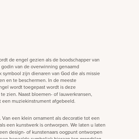
wordt de engel gezien als de boodschapper van
de godin van de overwinning genaamd
ijk symbool zijn dienaren van God die als missie
en en te beschermen. In de meeste
gel wordt toegepast wordt is deze
e zien. Naast bloemen- of lauwerkransen,
 een muziekinstrument afgebeeld.
n. Van een klein ornament als decoratie tot een
als een kunstwerk is ontworpen. We laten u laten
 een design- of kunstenaars oogpunt ontworpen
een bepaalde symboliek hieraan ten grondslag