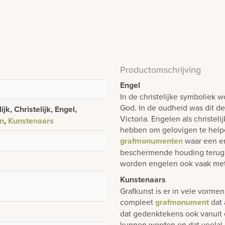
Productomschrijving
Engel
In de christelijke symboliek 
God. In de oudheid was dit 
jk, Christelijk, Engel,
Victoria. Engelen als christel
en
,
Kunstenaars
hebben om gelovigen te help
grafmonumenten
waar een en
beschermende houding terug t
worden engelen ook vaak met
Kunstenaars
Grafkunst is er in vele vorme
compleet
grafmonument
dat 
dat gedenktekens ook vanuit
kunnen worden en dat veelal 