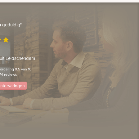
en geduldig"
ar
star
 uit Leidschendam
rdeling 9.5 van 10
74 reviews
lantervaringen