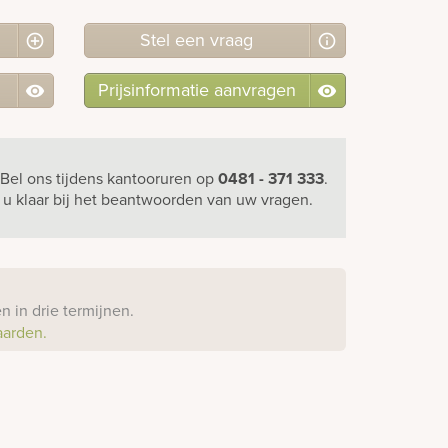
Stel
een
vraag
Prijsinformatie aanvragen
Bel ons
tijdens kantooruren
op
0481 - 371 333
.
r u klaar bij het beantwoorden van uw vragen.
?
 in drie termijnen.
aarden.