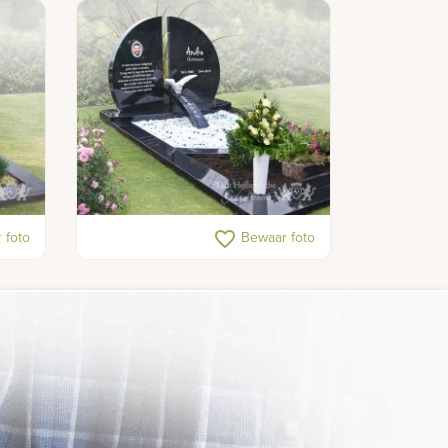
Gedenkteken met ronde
favorite_border
 foto
Bewaar foto
letterplaat