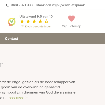
0481 - 371 333
Maak een vrijblijvende afspraak
phone
Uitstekend 9.5 van 10
favorite
star
star
star
star
star_half
Mijn Fotomap
1174 Kiyoh beoordelingen
Contact
en
wordt de engel gezien als de boodschapper van
de godin van de overwinning genaamd
ijk symbool zijn dienaren van God die als missie
n ...
lees meer >