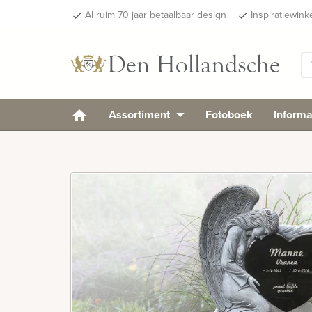
Al ruim 70 jaar betaalbaar design
Inspiratiewink
done
done
Assortiment
Fotoboek
Informa