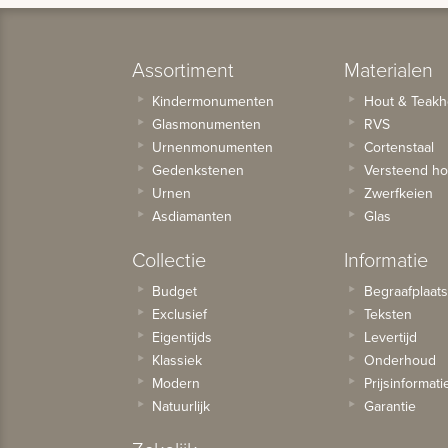
Assortiment
Materialen
Kindermonumenten
Hout & Teakh
Glasmonumenten
RVS
Urnenmonumenten
Cortenstaal
Gedenkstenen
Versteend ho
Urnen
Zwerfkeien
Asdiamanten
Glas
Collectie
Informatie
Budget
Begraafplaat
Exclusief
Teksten
Eigentijds
Levertijd
Klassiek
Onderhoud
Modern
Prijsinformati
Natuurlijk
Garantie