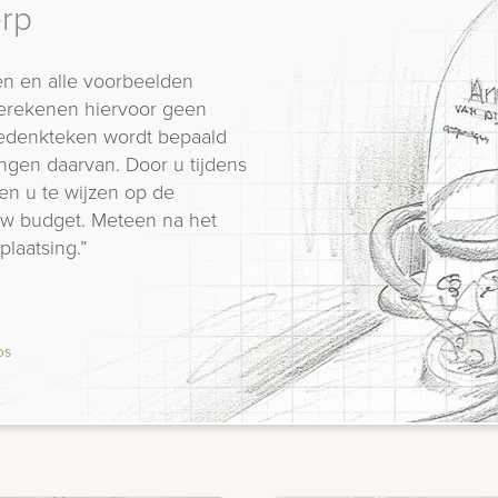
erp
n en alle voorbeelden
erekenen hiervoor geen
 gedenkteken wordt bepaald
ngen daarvan. Door u tijdens
en u te wijzen op de
 uw budget. Meteen na het
plaatsing.”
os