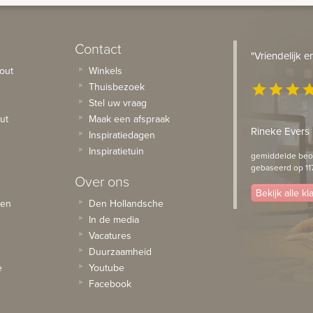
Contact
"Vriendelijk 
out
Winkels
Thuisbezoek
star
star
star
st
Stel uw vraag
ut
Maak een afspraak
Rineke Evers
Inspiratiedagen
Inspiratietuin
gemiddelde beoo
gebaseerd op 11
Over ons
Bekijk alle k
sen
Den Hollandsche
In de media
Vacatures
Duurzaamheid
e
Youtube
Facebook