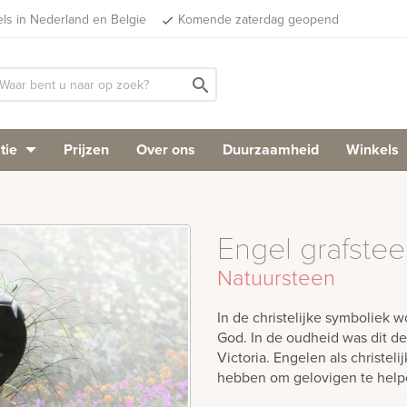
els in Nederland en Belgie
Komende zaterdag geopend
done
search
tie
Prijzen
Over ons
Duurzaamheid
Winkels
Engel grafste
Natuursteen
In de christelijke symboliek 
God. In de oudheid was dit 
Victoria. Engelen als christel
hebben om gelovigen te helpe