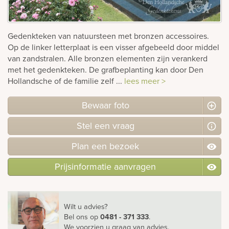
rnen
Gedenkteken van natuursteen met bronzen accessoires.
sieraden
Op de linker letterplaat is een visser afgebeeld door middel
van zandstralen. Alle bronzen elementen zijn verankerd
met het gedenkteken. De grafbeplanting kan door Den
Hollandsche of de familie zelf ...
lees meer >
Bewaar foto
Stel
een
vraag
Plan
een
bezoek
Prijsinformatie aanvragen
Wilt u advies?
Bel ons
op
0481 - 371 333
.
We voorzien u graag van advies.