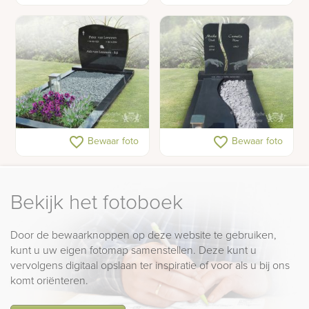
Klassiek gedenkteken
Antraciet grafmonument
favorite_border
favorite_border
Bewaar foto
Bewaar foto
golfkop
met klassieke illustratie
Bekijk het fotoboek
Door de bewaarknoppen op deze website te gebruiken,
kunt u uw eigen fotomap samenstellen. Deze kunt u
vervolgens digitaal opslaan ter inspiratie of voor als u bij ons
komt oriënteren.