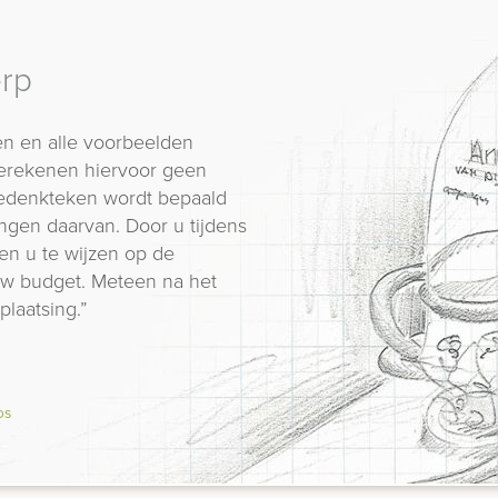
erp
n en alle voorbeelden
erekenen hiervoor geen
 gedenkteken wordt bepaald
ngen daarvan. Door u tijdens
en u te wijzen op de
 uw budget. Meteen na het
plaatsing.”
os