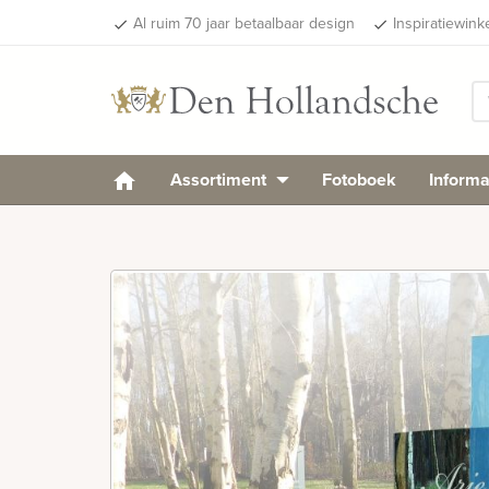
Al ruim 70 jaar betaalbaar design
Inspiratiewink
done
done
Assortiment
Fotoboek
Informa