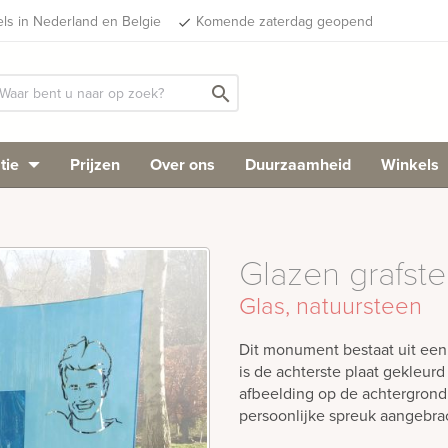
els in Nederland en Belgie
Komende zaterdag geopend
done
search
tie
Prijzen
Over ons
Duurzaamheid
Winkels
Glazen grafst
Glas, natuursteen
Dit monument bestaat uit een
is de achterste plaat gekleur
afbeelding op de achtergrond 
persoonlijke spreuk aangebrac