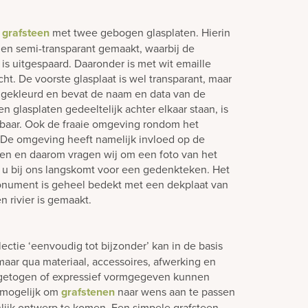
n
grafsteen
met twee gebogen glasplaten. Hierin
d en semi-transparant gemaakt, waarbij de
is uitgespaard. Daaronder is met wit emaille
ht. De voorste glasplaat is wel transparant, maar
w gekleurd en bevat de naam en data van de
glasplaten gedeeltelijk achter elkaar staan, is
htbaar. Ook de fraaie omgeving rondom het
 De omgeving heeft namelijk invloed op de
ken en daarom vragen wij om een foto van het
u bij ons langskomt voor een gedenkteken. Het
onument is geheel bedekt met een dekplaat van
n rivier is gemaakt.
lectie ‘eenvoudig tot bijzonder’ kan in de basis
aar qua materiaal, accessoires, afwerking en
ngetogen of expressief vormgegeven kunnen
jd mogelijk om
grafstenen
naar wens aan te passen
lijk ontwerp te komen. Een simpele grafsteen