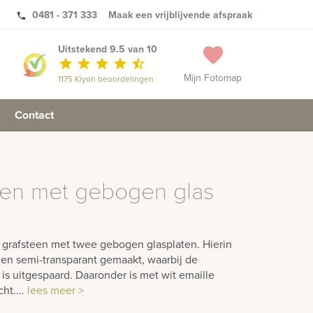
0481 - 371 333
Maak een vrijblijvende afspraak
phone
Uitstekend 9.5 van 10
favorite
star
star
star
star
star_half
Mijn Fotomap
1175 Kiyoh beoordelingen
Contact
een met gebogen glas
 grafsteen met twee gebogen glasplaten. Hierin
d en semi-transparant gemaakt, waarbij de
is uitgespaard. Daaronder is met wit emaille
ht....
lees meer >