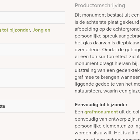
Productomschrijving
Dit monument bestaat uit ee
is de achterste plaat gekleur
afbeelding op de achtergrond 
 tot bijzonder
,
Jong en
persoonlijke spreuk aangebrac
het glas daarvan is diepblau
overledene. Omdat de gebogen 
er een ton-sur-ton effect zic
monument draagt hieraan bij.
uitstraling van een gedenkte
graf mee te brengen wanneer 
liggende gedeelte van het m
natuursteen, waarin een glaze
Eenvoudig tot bijzonder
tte
Een
grafmonument
uit de col
eenvoudig van ontwerp zijn, m
persoonlijke elementen zo i
worden als u wilt. Het is alti
om zo tot een geheel persoon