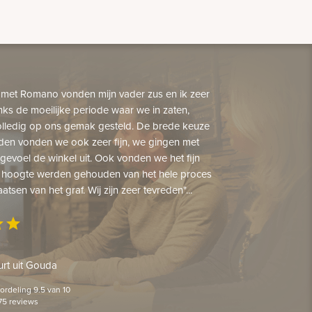
 met Romano vonden mijn vader zus en ik zeer
nks de moeilijke periode waar we in zaten,
lledig op ons gemak gesteld. De brede keuze
den vonden we ook zeer fijn, we gingen met
gevoel de winkel uit. Ook vonden we het fijn
 hoogte werden gehouden van het hele proces
aatsen van het graf. Wij zijn zeer tevreden"...
ar
star
rt uit Gouda
rdeling 9.5 van 10
75 reviews