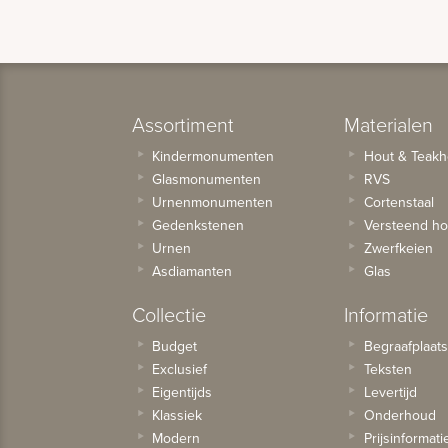
Assortiment
Materialen
Kindermonumenten
Hout & Teakh
Glasmonumenten
RVS
Urnenmonumenten
Cortenstaal
Gedenkstenen
Versteend ho
Urnen
Zwerfkeien
Asdiamanten
Glas
Collectie
Informatie
Budget
Begraafplaat
Exclusief
Teksten
Eigentijds
Levertijd
Klassiek
Onderhoud
Modern
Prijsinformati