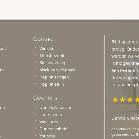
Contact
"Het gesprek
out
Winkels
prettig. Onda
Thuisbezoek
werden we vo
Stel uw vraag
in mogelijkhe
ut
Maak een afspraak
een tevreden 
Inspiratiedagen
dat we op de
Inspiratietuin
tot aan het pl
Over ons
star
star
star
st
sen
Den Hollandsche
In de media
Dennis Vincou
Vacatures
Duurzaamheid
gemiddelde beoo
gebaseerd op 11
e
Youtube