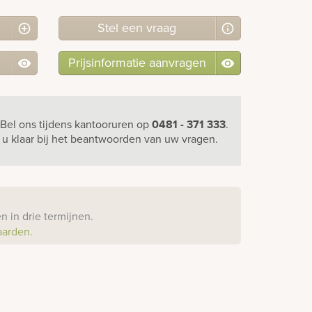
Stel
een
vraag
Prijsinformatie aanvragen
Bel ons
tijdens kantooruren
op
0481 - 371 333
.
r u klaar bij het beantwoorden van uw vragen.
?
 in drie termijnen.
aarden.