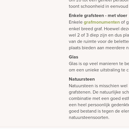
toont schoonheid in eenvoud 
Enkele grafsteen - met vloer
Enkele
grafmonumenten
of g
enkel breed graf. Hoewel dez
wel 2 of 3 diep zijn en dus p
van de ruimte voor de belett
plaats bieden aan meerdere n
Glas
Glas is op veel manieren te b
om een unieke uitstraling te 
Natuursteen
Natuursteen is misschien wel 
grafstenen. De natuurlijke sch
combinatie met een goed est
een heel persoonlijk gedenk
goed bestand is tegen de elem
natuursteensoorten.