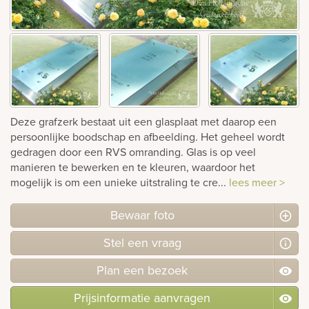
rnen
sieraden
Deze grafzerk bestaat uit een glasplaat met daarop een
persoonlijke boodschap en afbeelding. Het geheel wordt
gedragen door een RVS omranding. Glas is op veel
manieren te bewerken en te kleuren, waardoor het
mogelijk is om een unieke uitstraling te cre...
lees meer >
Bewaar foto
Stel
een
vraag
Plan
een
bezoek
Prijsinformatie aanvragen