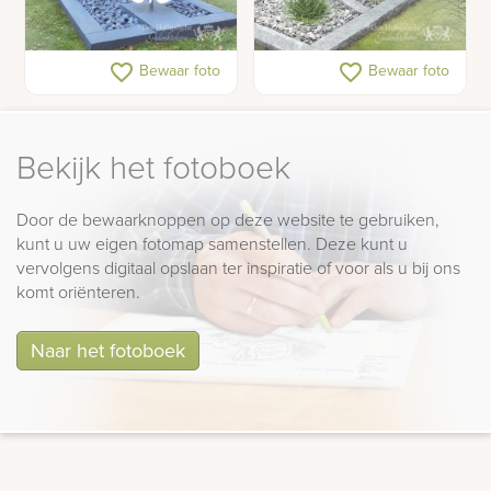
Grafmonument met
Licht grafmonument van
favorite_border
favorite_border
Bewaar foto
Bewaar foto
vlinders van RVS
glas
Bekijk het fotoboek
Door de bewaarknoppen op deze website te gebruiken,
kunt u uw eigen fotomap samenstellen. Deze kunt u
vervolgens digitaal opslaan ter inspiratie of voor als u bij ons
komt oriënteren.
Naar het fotoboek