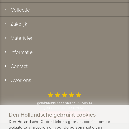
Collectie
Zakelijk
Materialen
Informatie
Contact
Over ons
star
star
star
star
star
gemiddelde beoordeling 9.5 van 10
gebaseerd op 1175 reviews
Den Hollandsche gebruikt cookies
Bekijk alle klantervaringen
Den Hollandsche Gedenktekens gebruikt cookies om de
website te analyseren en voor de personalisatie van
© 2026 - Den Hollandsche Gedenktekens