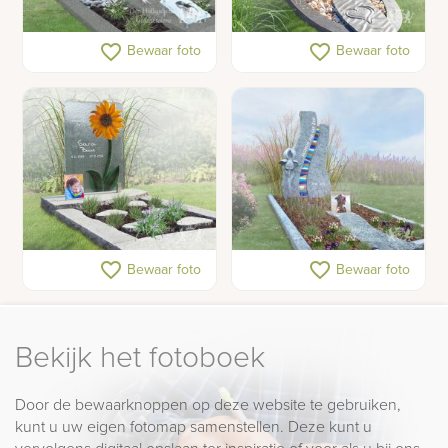
Glazen hart in
Gedenkteken voor een
favorite_border
favorite_border
Bewaar foto
Bewaar foto
kindermonument
tiener met schelpen en
foto's
Glazen grafmonument
Kleurrijk
favorite_border
favorite_border
Bewaar foto
Bewaar foto
met zonnebloem en foto
kindermonument met
glas
Bekijk het fotoboek
Door de bewaarknoppen op deze website te gebruiken,
kunt u uw eigen fotomap samenstellen. Deze kunt u