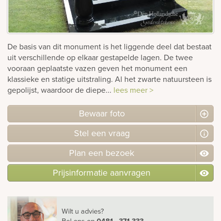
rnen
sieraden
De basis van dit monument is het liggende deel dat bestaat
uit verschillende op elkaar gestapelde lagen. De twee
vooraan geplaatste vazen geven het monument een
klassieke en statige uitstraling. Al het zwarte natuursteen is
gepolijst, waardoor de diepe...
lees meer >
Bewaar foto
Stel
een
vraag
Plan
een
bezoek
Prijsinformatie aanvragen
Wilt u advies?
Bel ons
op
0481 - 371 333
.