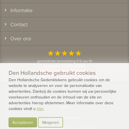
Informatie
Contact
Over ons
star
star
star
star
star
gemiddelde beoordeling 9.5 van 10
gebaseerd op 1175 reviews
Den Hollandsche gebruikt cookies
Bekijk alle klantervaringen
Den Hollandsche Gedenktekens gebruikt cookies om de
website te analyseren en voor de personalisatie van
© 2026 - Den Hollandsche Gedenktekens
advertenties. Dankzij de cookies kunnen wij uw persoonlijke
voorkeuren onthouden en de inhoud van de site en
Privacy
advertenties hierop afstemmen. Meer informatie over deze
Cookies
cookies vindt u
hier
.
Algemene voorwaarden
Accepteren
Weigeren
Intellectueel eigendom & gebruiksvoorwaarden