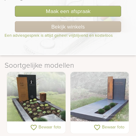
Maak een afspraak
Bekijk winkels
Een adviesgesprek is altijd geheel vrijblijvend en kosteloos
Soortgelijke modellen
grafmonument
Grafzerk met cortenstaal
favorite_border
favorite_border
Bewaar foto
Bewaar foto
cortenstalen naamplaat