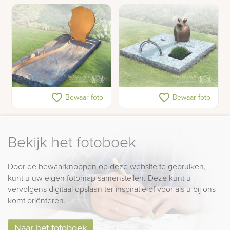
Grafzerk met silhouet
Urnenmonument met
favorite_border
favorite_border
Bewaar foto
Bewaar foto
van cortenstaal
bronzen kunstwerk
Bekijk het fotoboek
Door de bewaarknoppen op deze website te gebruiken,
kunt u uw eigen fotomap samenstellen. Deze kunt u
vervolgens digitaal opslaan ter inspiratie of voor als u bij ons
komt oriënteren.
Naar het fotoboek