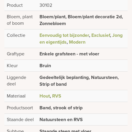
Product
30102
Bloem, plant
Bloem/plant, Bloem/plant decoratie 2d,
of boom
Zonnebloem
Collectie
Eenvoudig tot bijzonder
,
Exclusief
,
Jong
en eigentijds
,
Modern
Graftype
Enkele grafsteen - met vloer
Kleur
Bruin
Liggende
Gedeeltelijk beplanting, Natuursteen,
deel
Strip of band
Materiaal
Hout
,
RVS
Productsoort
Band, strook of strip
Staande deel
Natuursteen en RVS
Subtype
Staande steen met vloer