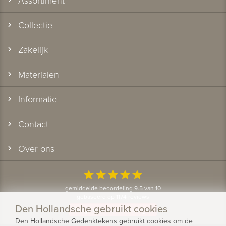
Collectie
Zakelijk
Materialen
Informatie
Contact
Over ons
star
star
star
star
star
gemiddelde beoordeling 9.5 van 10
gebaseerd op 1174 reviews
Den Hollandsche gebruikt cookies
Bekijk alle klantervaringen
Den Hollandsche Gedenktekens gebruikt cookies om de