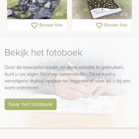
Grafkeien grafsteen
Kindergraf versteend
favorite_border
favorite_border
Bewaar foto
Bewaar foto
hout glazen letterplaat
Bekijk het fotoboek
Door de bewaarknoppen op deze website te gebruiken,
kunt u uw eigen fotomap samenstellen. Deze kunt u
vervolgens digitaal opslaan ter inspiratie of voor als u bij ons
komt oriënteren.
Naar het fotoboek