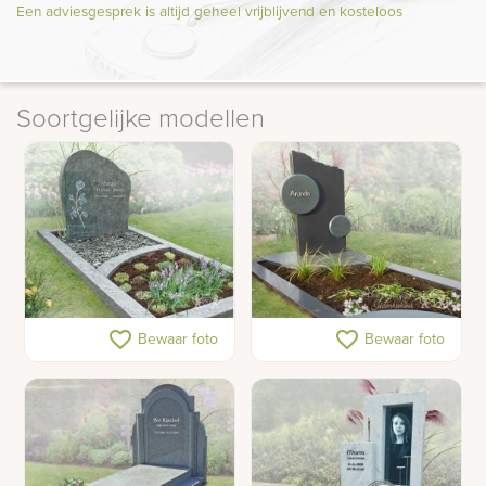
Een adviesgesprek is altijd geheel vrijblijvend en kosteloos
Soortgelijke modellen
Gedenkteken van
Matte grafsteen met
favorite_border
favorite_border
Bewaar foto
Bewaar foto
olijfgroen natuursteen
grafkunst