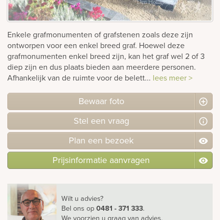
rnen
Enkele grafmonumenten of grafstenen zoals deze zijn
sieraden
ontworpen voor een enkel breed graf. Hoewel deze
grafmonumenten enkel breed zijn, kan het graf wel 2 of 3
diep zijn en dus plaats bieden aan meerdere personen.
Afhankelijk van de ruimte voor de belett...
lees meer >
Bewaar foto
Stel
een
vraag
Plan
een
bezoek
Prijsinformatie aanvragen
Wilt u advies?
Bel ons
op
0481 - 371 333
.
We voorzien u graag van advies.