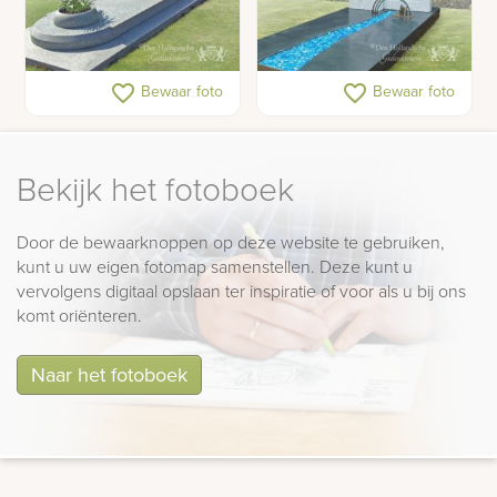
Klassiek Art Deco
Gedenkteken voor tiener
favorite_border
favorite_border
Bewaar foto
Bewaar foto
grafmonument licht
met grafkunst
natuursteen
Bekijk het fotoboek
Door de bewaarknoppen op deze website te gebruiken,
kunt u uw eigen fotomap samenstellen. Deze kunt u
vervolgens digitaal opslaan ter inspiratie of voor als u bij ons
komt oriënteren.
Naar het fotoboek