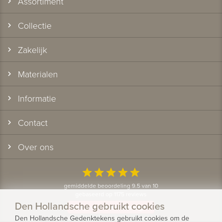
Assortiment
Collectie
Zakelijk
Materialen
Informatie
Contact
Over ons
star
star
star
star
star
gemiddelde beoordeling 9.5 van 10
gebaseerd op 1175 reviews
Den Hollandsche gebruikt cookies
Bekijk alle klantervaringen
Den Hollandsche Gedenktekens gebruikt cookies om de