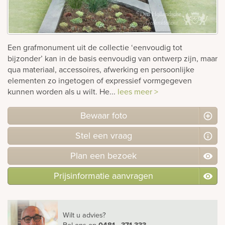
rnen
sieraden
Een grafmonument uit de collectie ‘eenvoudig tot
bijzonder’ kan in de basis eenvoudig van ontwerp zijn, maar
qua materiaal, accessoires, afwerking en persoonlijke
elementen zo ingetogen of expressief vormgegeven
kunnen worden als u wilt. He...
lees meer >
Bewaar foto
Stel
een
vraag
Plan
een
bezoek
Prijsinformatie aanvragen
Wilt u advies?
Bel ons
op
0481 - 371 333
.