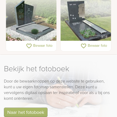
Urnengraf natuursteen
RVS grafmonument met
favorite_border
favorite_border
Bewaar foto
Bewaar foto
silhouet
Bekijk het fotoboek
Door de bewaarknoppen op deze website te gebruiken,
kunt u uw eigen fotomap samenstellen. Deze kunt u
vervolgens digitaal opslaan ter inspiratie of voor als u bij ons
komt oriënteren.
Naar het fotoboek