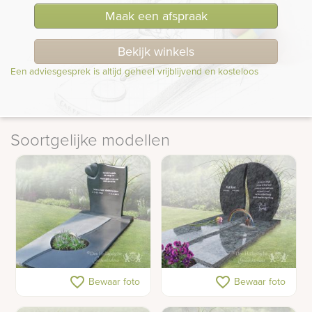
Maak een afspraak
Bekijk winkels
Een adviesgesprek is altijd geheel vrijblijvend en kosteloos
Soortgelijke modellen
Natuurstenen
Gepolijst grafmonument
favorite_border
favorite_border
Bewaar foto
Bewaar foto
gedenkteken met hart
met ruwe rand