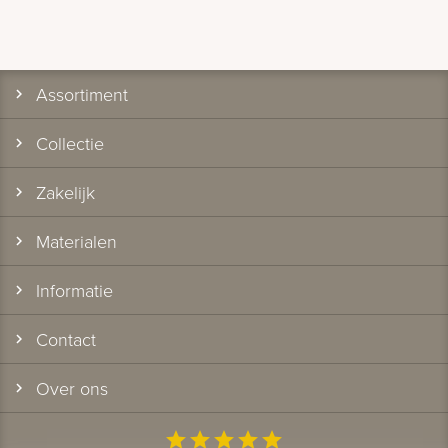
Assortiment
Collectie
Zakelijk
Materialen
Informatie
Contact
Over ons
star
star
star
star
star