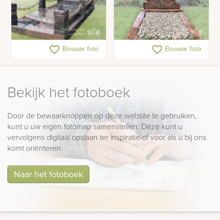
Gedenkteken met hart
Grafsteen met hartje en
favorite_border
favorite_border
Bewaar foto
Bewaar foto
en rozen
Engel
Bekijk het fotoboek
Door de bewaarknoppen op deze website te gebruiken,
kunt u uw eigen fotomap samenstellen. Deze kunt u
vervolgens digitaal opslaan ter inspiratie of voor als u bij ons
komt oriënteren.
Naar het fotoboek