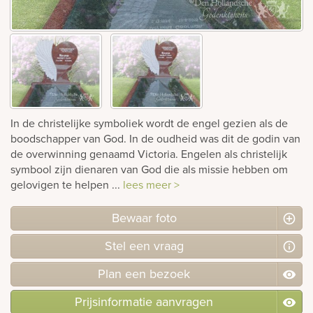
rnen
sieraden
In de christelijke symboliek wordt de engel gezien als de
boodschapper van God. In de oudheid was dit de godin van
de overwinning genaamd Victoria. Engelen als christelijk
symbool zijn dienaren van God die als missie hebben om
gelovigen te helpen ...
lees meer >
Bewaar foto
Stel
een
vraag
Plan
een
bezoek
Prijsinformatie aanvragen