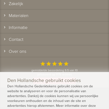
Zakelijk
Materialen
Informatie
Contact
Over ons
star
star
star
star
star
gemiddelde beoordeling 9.5 van 10
gebaseerd op 1175 reviews
Den Hollandsche gebruikt cookies
Bekijk alle klantervaringen
Den Hollandsche Gedenktekens gebruikt cookies om de
website te analyseren en voor de personalisatie van
© 2026 - Den Hollandsche Gedenktekens
advertenties. Dankzij de cookies kunnen wij uw persoonlijke
voorkeuren onthouden en de inhoud van de site en
Privacy
advertenties hierop afstemmen. Meer informatie over deze