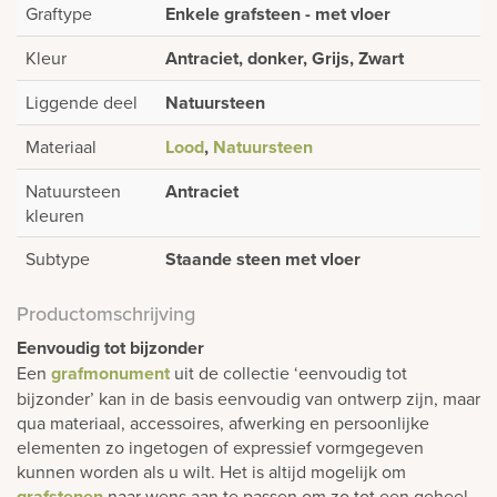
Graftype
Enkele grafsteen - met vloer
Kleur
Antraciet, donker, Grijs, Zwart
Liggende deel
Natuursteen
Materiaal
Lood
,
Natuursteen
Natuursteen
Antraciet
kleuren
Subtype
Staande steen met vloer
Productomschrijving
Eenvoudig tot bijzonder
Een
grafmonument
uit de collectie ‘eenvoudig tot
bijzonder’ kan in de basis eenvoudig van ontwerp zijn, maar
qua materiaal, accessoires, afwerking en persoonlijke
elementen zo ingetogen of expressief vormgegeven
kunnen worden als u wilt. Het is altijd mogelijk om
grafstenen
naar wens aan te passen om zo tot een geheel