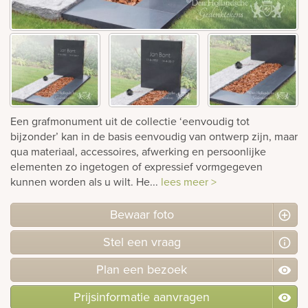
rnen
sieraden
Een grafmonument uit de collectie ‘eenvoudig tot
bijzonder’ kan in de basis eenvoudig van ontwerp zijn, maar
qua materiaal, accessoires, afwerking en persoonlijke
elementen zo ingetogen of expressief vormgegeven
kunnen worden als u wilt. He...
lees meer >
Bewaar foto
Stel
een
vraag
Plan
een
bezoek
Prijsinformatie aanvragen