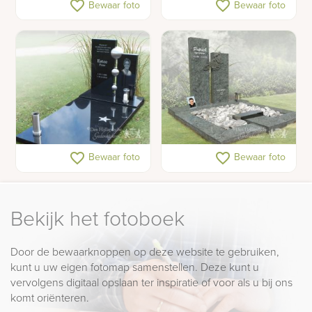
Gedenkteken voor een
Grafsteen van
favorite_border
favorite_border
Bewaar foto
Bewaar foto
tiener met schelpen en
natuursteen met twee
foto's
bronzen beeldjes
Grafsteen met RVS
Grafsteen met motor
favorite_border
favorite_border
Bewaar foto
Bewaar foto
Bekijk het fotoboek
Door de bewaarknoppen op deze website te gebruiken,
kunt u uw eigen fotomap samenstellen. Deze kunt u
vervolgens digitaal opslaan ter inspiratie of voor als u bij ons
komt oriënteren.