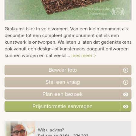
rnen
sieraden
Grafkunst is er in vele vormen. Van een klein ornament als
decoratie tot een compleet grafmonument dat als een
kunstwerk is ontworpen. We laten u laten dat gedenktekens
ook vanuit een design- of kunstenaars oogpunt ontworpen
kunnen worden en dat veelal...
lees meer >
Bewaar foto
Stel
een
vraag
Plan
een
bezoek
Prijsinformatie aanvragen
Wilt u advies?
Bel ons
op
0481 - 371 333
.