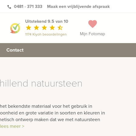
0481 - 371 333
Maak een vrijblijvende afspraak
phone
Uitstekend 9.5 van 10
favorite
star
star
star
star
star_half
Mijn Fotomap
1174 Kiyoh beoordelingen
Contact
hillend natuursteen
het bekendste materiaal voor het gebruik in
oonheid en grote variatie in soorten en kleuren in
hetisch ontwerp maken dat we met natuursteen
lees meer >