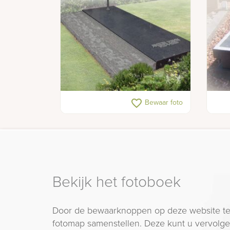
Grafzerk met bronzen boom
Graf
favorite_border
Bewaar foto
Bekijk het fotoboek
Door de bewaarknoppen op deze website te
fotomap samenstellen. Deze kunt u vervolgen