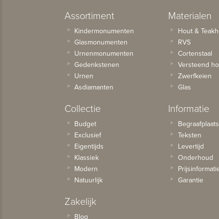
Assortiment
Materialen
Kindermonumenten
Hout & Teakh
Glasmonumenten
RVS
Urnenmonumenten
Cortenstaal
Gedenkstenen
Versteend ho
Urnen
Zwerfkeien
Asdiamanten
Glas
Collectie
Informatie
Budget
Begraafplaat
Exclusief
Teksten
Eigentijds
Levertijd
Klassiek
Onderhoud
Modern
Prijsinformati
Natuurlijk
Garantie
Zakelijk
Blog