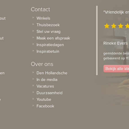
Contact
"Vriendelijk 
out
Winkels
Thuisbezoek
star
star
star
st
Stel uw vraag
ut
Maak een afspraak
Rineke Evers
Inspiratiedagen
Inspiratietuin
gemiddelde beoo
gebaseerd op 11
Over ons
Bekijk alle k
sen
Den Hollandsche
In de media
Vacatures
Duurzaamheid
e
Youtube
Facebook