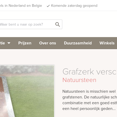
els in Nederland en Belgie
Komende zaterdag geopend
done
search
tie
Prijzen
Over ons
Duurzaamheid
Winkels
Grafzerk versc
Natuursteen
Natuursteen is misschien wel 
grafstenen. De natuurlijke sch
combinatie met een goed est
een heel persoonlijk geden...