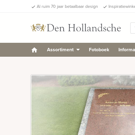
Al ruim 70 jaar betaalbaar design
Inspiratiewink
done
done
Assortiment
Fotoboek
Informa