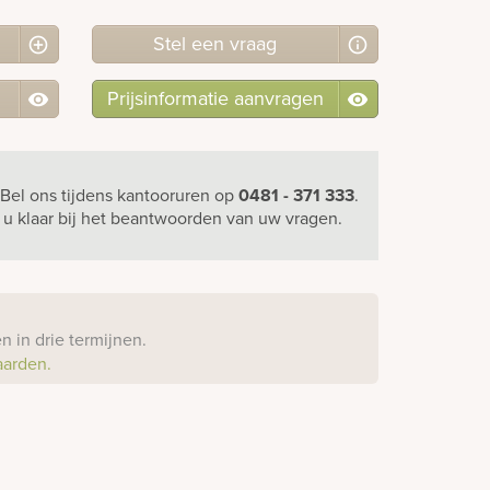
Stel
een
vraag
Prijsinformatie aanvragen
Bel ons
tijdens kantooruren
op
0481 - 371 333
.
r u klaar bij het beantwoorden van uw vragen.
?
 in drie termijnen.
aarden.