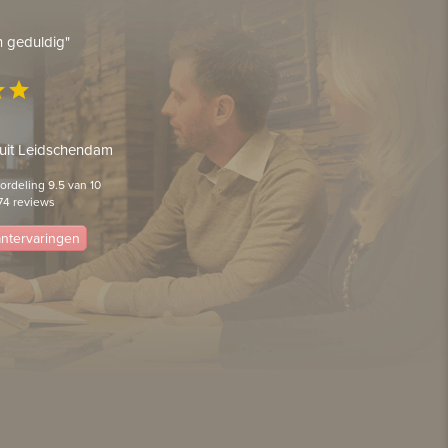
en geduldig"
ar
star
 uit Leidschendam
rdeling 9.5 van 10
74 reviews
lantervaringen