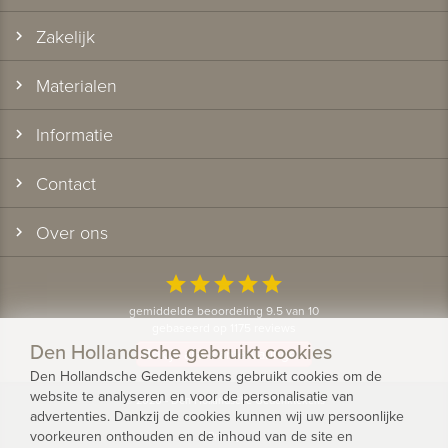
Zakelijk
Materialen
Informatie
Contact
Over ons
star
star
star
star
star
gemiddelde beoordeling 9.5 van 10
gebaseerd op 1175 reviews
Den Hollandsche gebruikt cookies
Bekijk alle klantervaringen
Den Hollandsche Gedenktekens gebruikt cookies om de
website te analyseren en voor de personalisatie van
© 2026 - Den Hollandsche Gedenktekens
advertenties. Dankzij de cookies kunnen wij uw persoonlijke
voorkeuren onthouden en de inhoud van de site en
Privacy