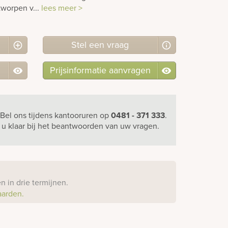
tworpen v...
lees meer >
Stel
een
vraag
Prijsinformatie aanvragen
Bel ons
tijdens kantooruren
op
0481 - 371 333
.
r u klaar bij het beantwoorden van uw vragen.
?
 in drie termijnen.
aarden.