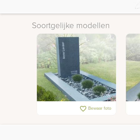
Soortgelijke modellen
Grafmonument eenvoudig en
Mode
favorite_border
Bewaar foto
modern