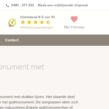
0481 - 371 333
Maak een vrijblijvende afspraak
phone
Uitstekend 9.5 van 10
favorite
star
star
star
star
star_half
Mijn Fotomap
1174 Kiyoh beoordelingen
Contact
onument met
ment met strakke lijnen. Het staande deel
aan het grafmonument. De siergrassen laten zich
jze natuursteen.Enkele grafmonumenten of