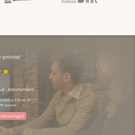
en geduldig"
ar
star
 uit Leidschendam
rdeling 9.5 van 10
74 reviews
lantervaringen