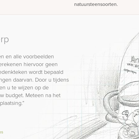
natuursteensoorten.
erp
n en alle voorbeelden
erekenen hiervoor geen
 gedenkteken wordt bepaald
ngen daarvan. Door u tijdens
en u te wijzen op de
 uw budget. Meteen na het
plaatsing.”
os