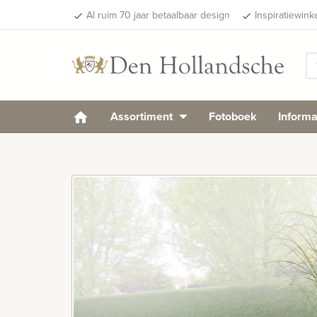
Al ruim 70 jaar betaalbaar design
Inspiratiewink
done
done
Assortiment
Fotoboek
Informa