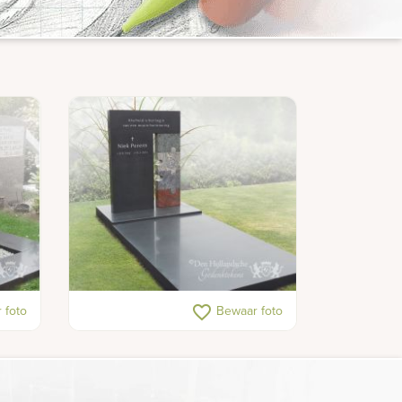
Moderne grafsteen
favorite_border
 foto
Bewaar foto