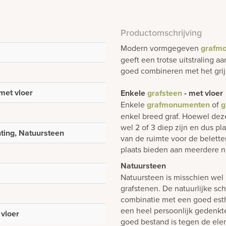
Productomschrijving
Modern vormgegeven
grafm
geeft een trotse uitstraling 
goed combineren met het grij
met vloer
Enkele
grafsteen
- met vloer
Enkele
grafmonumenten
of
g
enkel breed graf. Hoewel dez
wel 2 of 3 diep zijn en dus p
nting, Natuursteen
van de ruimte voor de belett
plaats bieden aan meerdere n
Natuursteen
Natuursteen is misschien wel 
grafstenen. De natuurlijke sch
combinatie met een goed est
een heel persoonlijk gedenk
vloer
goed bestand is tegen de elem