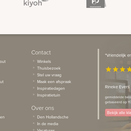
Contact
"Vriendelijk 
out
Winkels
Thuisbezoek
star
star
star
st
Stel uw vraag
ut
Maak een afspraak
Rineke Evers
Inspiratiedagen
Inspiratietuin
gemiddelde beoo
gebaseerd op 11
Over ons
Bekijk alle k
sen
Den Hollandsche
In de media
Vacatures