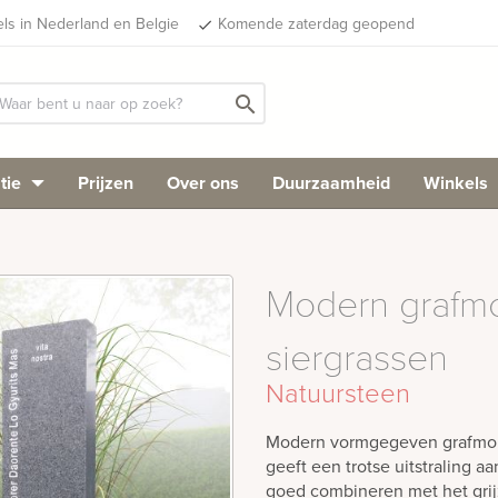
els in Nederland en Belgie
Komende zaterdag geopend
done
search
tie
Prijzen
Over ons
Duurzaamheid
Winkels
Modern grafm
siergrassen
Natuursteen
Modern vormgegeven grafmonu
geeft een trotse uitstraling 
goed combineren met het gri