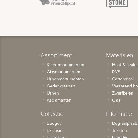
Assortiment
Materialen
Kindermonumenten
Hout & Teakh
Glasmonumenten
RVS
Urnenmonumenten
Cortenstaal
Gedenkstenen
Versteend ho
Urnen
Zwerfkeien
Asdiamanten
Glas
Collectie
Informatie
Budget
Begraafplaat
Exclusief
Teksten
Eigentijds
Levertijd