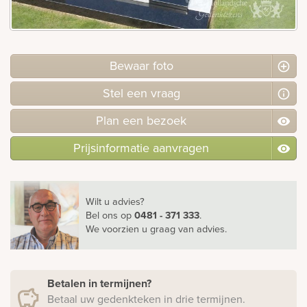
rnen
sieraden
Bewaar foto
Stel
een
vraag
Plan
een
bezoek
Prijsinformatie aanvragen
Wilt u advies?
Bel ons
op
0481 - 371 333
.
We voorzien u graag van advies.
Betalen in termijnen?
Betaal uw gedenkteken in drie termijnen.