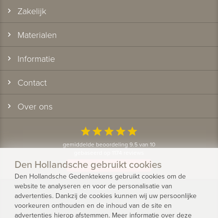
Zakelijk
Materialen
Informatie
Contact
Over ons
star
star
star
star
star
gemiddelde beoordeling 9.5 van 10
gebaseerd op 1174 reviews
Den Hollandsche gebruikt cookies
Bekijk alle klantervaringen
Den Hollandsche Gedenktekens gebruikt cookies om de
website te analyseren en voor de personalisatie van
© 2026 - Den Hollandsche Gedenktekens
advertenties. Dankzij de cookies kunnen wij uw persoonlijke
voorkeuren onthouden en de inhoud van de site en
Privacy
advertenties hierop afstemmen. Meer informatie over deze