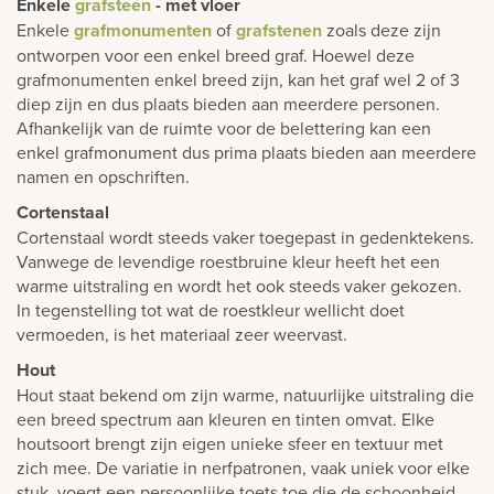
Enkele
grafsteen
- met vloer
Enkele
grafmonumenten
of
grafstenen
zoals deze zijn
ontworpen voor een enkel breed graf. Hoewel deze
grafmonumenten enkel breed zijn, kan het graf wel 2 of 3
diep zijn en dus plaats bieden aan meerdere personen.
Afhankelijk van de ruimte voor de belettering kan een
enkel grafmonument dus prima plaats bieden aan meerdere
namen en opschriften.
Cortenstaal
Cortenstaal wordt steeds vaker toegepast in gedenktekens.
Vanwege de levendige roestbruine kleur heeft het een
warme uitstraling en wordt het ook steeds vaker gekozen.
In tegenstelling tot wat de roestkleur wellicht doet
vermoeden, is het materiaal zeer weervast.
Hout
Hout staat bekend om zijn warme, natuurlijke uitstraling die
een breed spectrum aan kleuren en tinten omvat. Elke
houtsoort brengt zijn eigen unieke sfeer en textuur met
zich mee. De variatie in nerfpatronen, vaak uniek voor elke
stuk, voegt een persoonlijke toets toe die de schoonheid