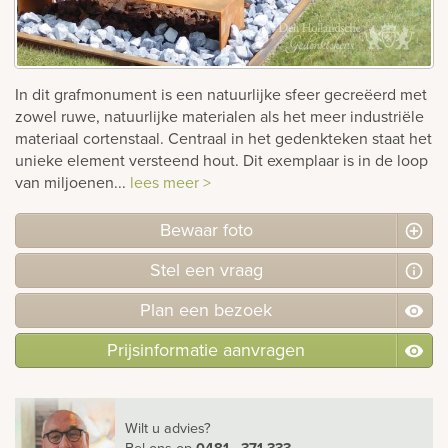
rnen
sieraden
In dit grafmonument is een natuurlijke sfeer gecreëerd met
zowel ruwe, natuurlijke materialen als het meer industriële
materiaal cortenstaal. Centraal in het gedenkteken staat het
unieke element versteend hout. Dit exemplaar is in de loop
van miljoenen...
lees meer >
Bewaar foto
Stel
een
vraag
Plan
een
bezoek
Prijsinformatie aanvragen
Wilt u advies?
Bel ons
op
0481 - 371 333
.