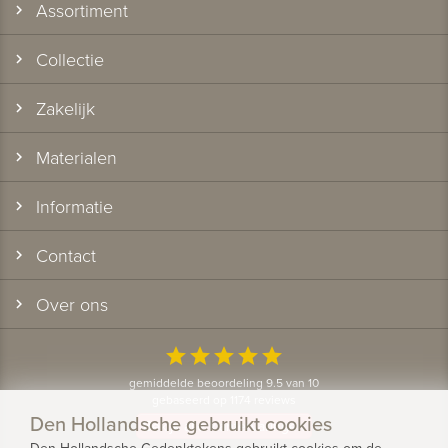
Assortiment
Collectie
Zakelijk
Materialen
Informatie
Contact
Over ons
star
star
star
star
star
gemiddelde beoordeling 9.5 van 10
gebaseerd op 1174 reviews
Den Hollandsche gebruikt cookies
Bekijk alle klantervaringen