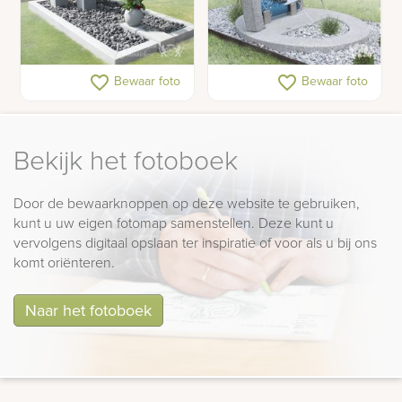
Grafsteen met drie
Ambachtelijke
favorite_border
favorite_border
Bewaar foto
Bewaar foto
zuilen en graflantaarn
kindergrafsteen met
moderne vormen
Bekijk het fotoboek
Door de bewaarknoppen op deze website te gebruiken,
kunt u uw eigen fotomap samenstellen. Deze kunt u
vervolgens digitaal opslaan ter inspiratie of voor als u bij ons
komt oriënteren.
Naar het fotoboek