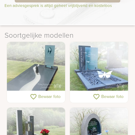
Een adviesgesprek is altijd geheel vrijblijvend en kosteloos
Soortgelijke modellen
Gedenkteken met
Grafmonument met
favorite_border
favorite_border
Bewaar foto
Bewaar foto
zeilboot op rivier
vlinders van RVS