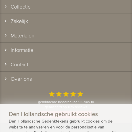
Collectie
Zakelijk
Materialen
Informatie
Contact
Over ons
star
star
star
star
star
gemiddelde beoordeling 9.5 van 10
gebaseerd op 1175 reviews
Den Hollandsche gebruikt cookies
Bekijk alle klantervaringen
Den Hollandsche Gedenktekens gebruikt cookies om de
website te analyseren en voor de personalisatie van
© 2026 - Den Hollandsche Gedenktekens