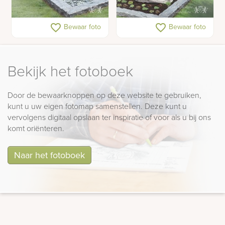
Ruwe Sassoverde
Natuurlijk grafmonument
favorite_border
favorite_border
Bewaar foto
Bewaar foto
grafsteen
met ruwe witte steen
Bekijk het fotoboek
Door de bewaarknoppen op deze website te gebruiken,
kunt u uw eigen fotomap samenstellen. Deze kunt u
vervolgens digitaal opslaan ter inspiratie of voor als u bij ons
komt oriënteren.
Naar het fotoboek