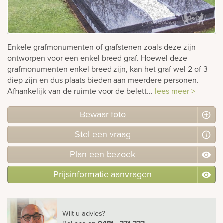
rnen
sieraden
Enkele grafmonumenten of grafstenen zoals deze zijn
ontworpen voor een enkel breed graf. Hoewel deze
grafmonumenten enkel breed zijn, kan het graf wel 2 of 3
diep zijn en dus plaats bieden aan meerdere personen.
Afhankelijk van de ruimte voor de belett...
lees meer >
Bewaar foto
Stel
een
vraag
Plan
een
bezoek
Prijsinformatie aanvragen
Wilt u advies?
Bel ons
op
0481 - 371 333
.