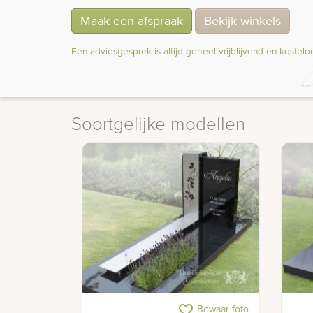
Maak een afspraak
Bekijk winkels
Een adviesgesprek is altijd geheel vrijblijvend en kostelo
Soortgelijke modellen
Grafmonument met RVS band en
Graf
favorite_border
Bewaar foto