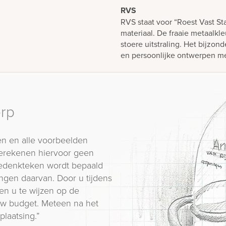
RVS
RVS staat voor “Roest Vast St
materiaal. De fraaie metaalkl
stoere uitstraling. Het bijzond
en persoonlijke ontwerpen 
erp
n en alle voorbeelden
erekenen hiervoor geen
 gedenkteken wordt bepaald
ngen daarvan. Door u tijdens
en u te wijzen op de
 uw budget. Meteen na het
plaatsing.”