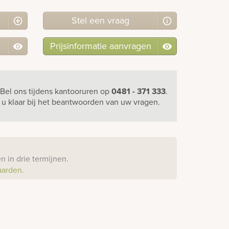
Stel
een
vraag
Prijsinformatie aanvragen
Bel ons
tijdens kantooruren
op
0481 - 371 333
.
r u klaar bij het beantwoorden van uw vragen.
?
 in drie termijnen.
aarden.