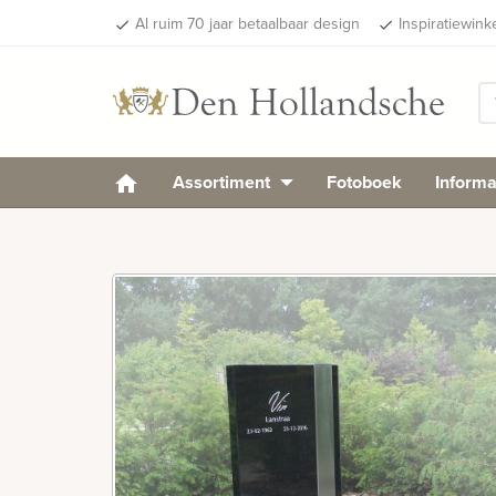
Al ruim 70 jaar betaalbaar design
Inspiratiewink
done
done
Assortiment
Fotoboek
Informa