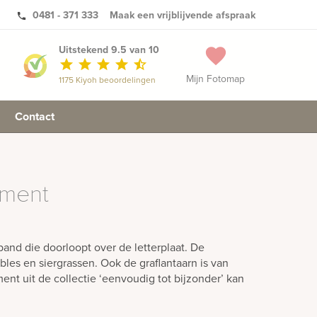
0481 - 371 333
Maak een vrijblijvende afspraak
phone
Uitstekend 9.5 van 10
favorite
star
star
star
star
star_half
Mijn Fotomap
1175 Kiyoh beoordelingen
Contact
ment
d die doorloopt over de letterplaat. De
bles en siergrassen. Ook de graflantaarn is van
ent uit de collectie ‘eenvoudig tot bijzonder’ kan