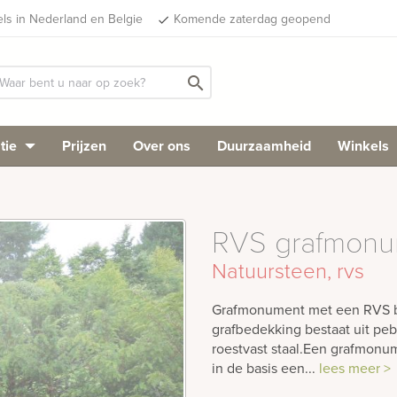
els in Nederland en Belgie
Komende zaterdag geopend
done
search
tie
Prijzen
Over ons
Duurzaamheid
Winkels
RVS grafmonu
Natuursteen, rvs
Grafmonument met een RVS ban
grafbedekking bestaat uit peb
roestvast staal.Een grafmonum
in de basis een...
lees meer >