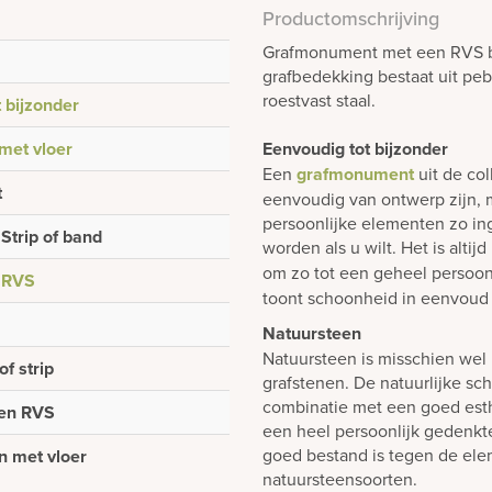
Productomschrijving
Grafmonument met een RVS ban
grafbedekking bestaat uit peb
roestvast staal.
 bijzonder
 met vloer
Eenvoudig tot bijzonder
Een
grafmonument
uit de col
t
eenvoudig van ontwerp zijn, m
persoonlijke elementen zo i
Strip of band
worden als u wilt. Het is alti
om zo tot een geheel persoon
,
RVS
toont schoonheid in eenvoud 
Natuursteen
Natuursteen is misschien wel 
of strip
grafstenen. De natuurlijke sch
combinatie met een goed est
 en RVS
een heel persoonlijk gedenk
goed bestand is tegen de elem
n met vloer
natuursteensoorten.