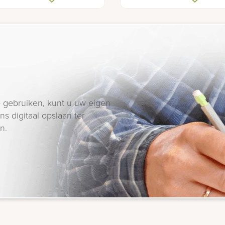
 gebruiken, kunt u uw eigen
s digitaal opslaan ter
n.