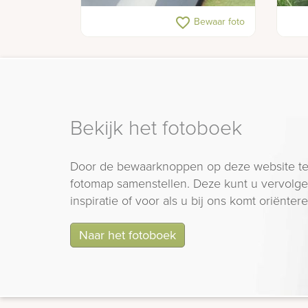
Gedenkteken met zeilboot op
Gede
favorite_border
Bewaar foto
rivier
sche
Bekijk het fotoboek
Door de bewaarknoppen op deze website te
fotomap samenstellen. Deze kunt u vervolgen
inspiratie of voor als u bij ons komt oriëntere
Naar het fotoboek