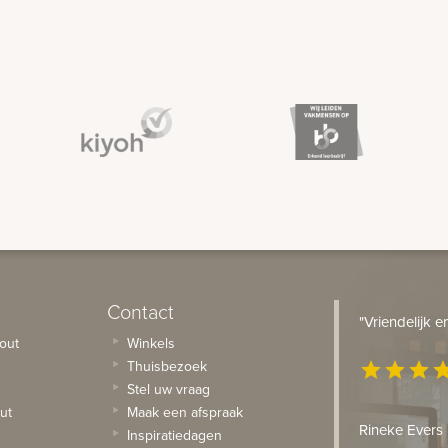
Contact
"Vriendelijk 
out
Winkels
Thuisbezoek
star
star
star
st
Stel uw vraag
ut
Maak een afspraak
Rineke Evers
Inspiratiedagen