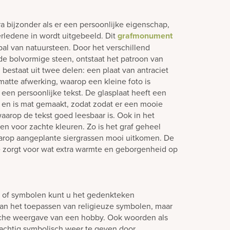
bijzonder als er een persoonlijke eigenschap,
rledene in wordt uitgebeeld. Dit
grafmonument
al van natuursteen. Door het verschillend
e bolvormige steen, ontstaat het patroon van
 bestaat uit twee delen: een plaat van antraciet
atte afwerking, waarop een kleine foto is
 een persoonlijke tekst. De glasplaat heeft een
 en is mat gemaakt, zodat zodat er een mooie
aarop de tekst goed leesbaar is. Ook in het
en voor zachte kleuren. Zo is het graf geheel
waarop aangeplante siergrassen mooi uitkomen. De
e zorgt voor wat extra warmte en geborgenheid op
n of symbolen kunt u het gedenkteken
aan het toepassen van religieuze symbolen, maar
sche weergave van een hobby. Ook woorden als
 prachtig symbolisch weer te geven door