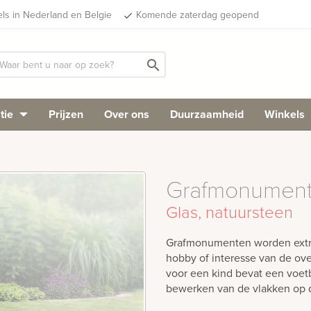
els in Nederland en Belgie
Komende zaterdag geopend
done
search
tie
Prijzen
Over ons
Duurzaamheid
Winkels
Grafmonument 
Glas, natuursteen
Grafmonumenten worden extra 
hobby of interesse van de ov
voor een kind bevat een voetb
bewerken van de vlakken op d