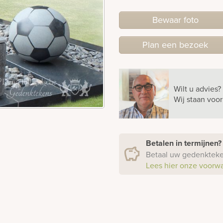
Bewaar foto
Plan
een
bezoek
Wilt u advies?
Wij staan voo
Betalen in termijnen
Betaal uw gedenkteken
Lees hier onze voorw