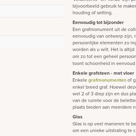
bijvoorbeeld gebruik te make
houding of setting.
Eenvoudig tot bijzonder
Een grafmonument uit de colle
eenvoudig van ontwerp zijn, m
persoonlijke elementen zo i
worden als u wilt. Het is alti
om zo tot een geheel persoon
toont schoonheid in eenvoud 
Enkele grafsteen - met vloer
Enkele
grafmonumenten
of g
enkel breed graf. Hoewel dez
wel 2 of 3 diep zijn en dus p
van de ruimte voor de belett
plaats bieden aan meerdere n
Glas
Glas is op veel manieren te b
om een unieke uitstraling te 