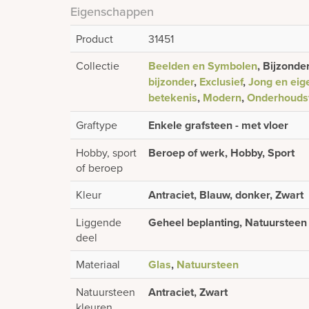
Eigenschappen
Product
31451
Collectie
Beelden en Symbolen
, Bijzonde
bijzonder
,
Exclusief
,
Jong en eige
betekenis
,
Modern
,
Onderhoudsv
Graftype
Enkele grafsteen - met vloer
Hobby, sport
Beroep of werk, Hobby, Sport
of beroep
Kleur
Antraciet, Blauw, donker, Zwart
Liggende
Geheel beplanting, Natuursteen
deel
Materiaal
Glas
,
Natuursteen
Natuursteen
Antraciet, Zwart
kleuren