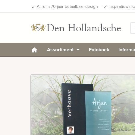
Al ruim 70 jaar betaalbaar design
Inspiratiewink
done
done
Assortiment
Fotoboek
Informa