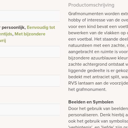
Productomschrijving
Grafmonumenten worden extra 
hobby of interesse van de ove
voor een kind bevat een voetb
r persoonlijk,
Eenvoudig tot
bewerken van de vlakken op d
ntijds
,
Met bijzondere
een voetbal. Het staande deel
rij
natuursteen met een zachte, m
aangebracht en ruimte is voor
bijzondere azuurblauwe kleur
zachte achtergrond ontstaat w
liggende gedeelte is er gekoz
bedekt met antraciet split, 
RVS lantaarn aan de voorzijd
het grafmonument.
Beelden en Symbolen
Door het gebruik van beelde
personaliseren. Denk hierbij 
ook het gebruik van symboli
'verbintenis' en 'liefde' zijn