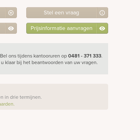
Stel
een
vraag
Prijsinformatie aanvragen
Bel ons
tijdens kantooruren
op
0481 - 371 333
.
r u klaar bij het beantwoorden van uw vragen.
?
 in drie termijnen.
aarden.