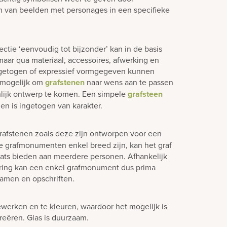
n van beelden met personages in een specifieke
ctie ‘eenvoudig tot bijzonder’ kan in de basis
aar qua materiaal, accessoires, afwerking en
ngetogen of expressief vormgegeven kunnen
jd mogelijk om
grafstenen
naar wens aan te passen
lijk ontwerp te komen. Een simpele
grafsteen
en is ingetogen van karakter.
rafstenen zoals deze zijn ontworpen voor een
e grafmonumenten enkel breed zijn, kan het graf
laats bieden aan meerdere personen. Afhankelijk
ering kan een enkel grafmonument dus prima
amen en opschriften.
ewerken en te kleuren, waardoor het mogelijk is
creëren. Glas is duurzaam.