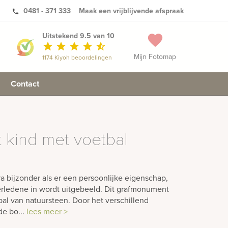
0481 - 371 333
Maak een vrijblijvende afspraak
phone
Uitstekend 9.5 van 10
favorite
star
star
star
star
star_half
Mijn Fotomap
1174 Kiyoh beoordelingen
Contact
kind met voetbal
bijzonder als er een persoonlijke eigenschap,
erledene in wordt uitgebeeld. Dit grafmonument
al van natuursteen. Door het verschillend
e bo...
lees meer >