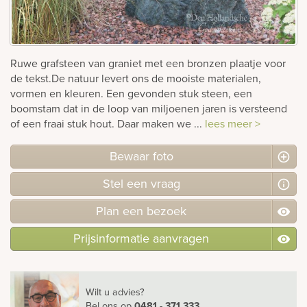
rnen
sieraden
Ruwe grafsteen van graniet met een bronzen plaatje voor
de tekst.De natuur levert ons de mooiste materialen,
vormen en kleuren. Een gevonden stuk steen, een
boomstam dat in de loop van miljoenen jaren is versteend
of een fraai stuk hout. Daar maken we ...
lees meer >
Bewaar foto
Stel
een
vraag
Plan
een
bezoek
Prijsinformatie aanvragen
Wilt u advies?
Bel ons
op
0481 - 371 333
.