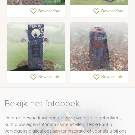
Ruwe grafsteen met
Ruw leisteen als
favorite_border
favorite_border
Bewaar foto
Bewaar foto
vogel van cortenstaal
grafsteen
Zuilen gedenkteken
Natuurlijk grafmonument
favorite_border
favorite_border
Bewaar foto
Bewaar foto
met bronzen vogeltje
Bekijk het fotoboek
Door de bewaarknoppen op deze website te gebruiken,
kunt u uw eigen fotomap samenstellen. Deze kunt u
vervolgens digitaal opslaan ter inspiratie of voor als u bij ons