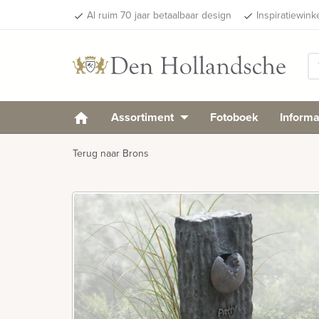
Al ruim 70 jaar betaalbaar design
Inspiratiewink
done
done
Assortiment
Fotoboek
Informa
Terug naar Brons