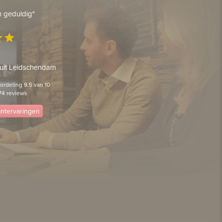
en geduldig"
ar
star
 uit Leidschendam
rdeling 9.5 van 10
74 reviews
lantervaringen