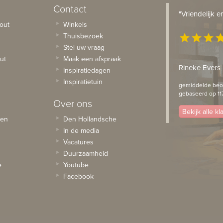
Contact
"Vriendelijk 
out
Winkels
Thuisbezoek
star
star
star
st
Stel uw vraag
ut
Maak een afspraak
Rineke Evers
Inspiratiedagen
Inspiratietuin
gemiddelde beoo
gebaseerd op 11
Over ons
Bekijk alle k
sen
Den Hollandsche
In de media
Vacatures
Duurzaamheid
e
Youtube
Facebook