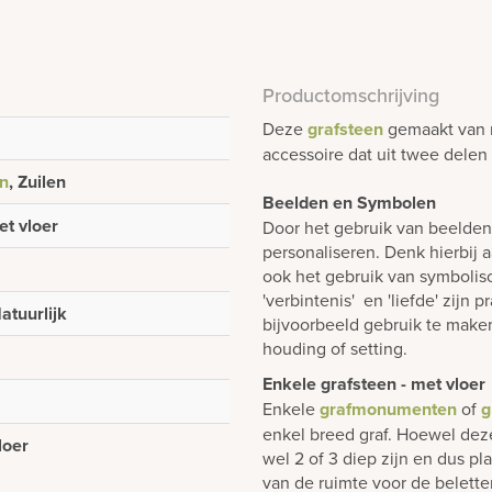
Productomschrijving
Deze
grafsteen
gemaakt van r
accessoire dat uit twee delen 
n
, Zuilen
Beelden en Symbolen
et vloer
Door het gebruik van beelde
personaliseren. Denk hierbij 
ook het gebruik van symboli
'verbintenis' en 'liefde' zijn
atuurlijk
bijvoorbeeld gebruik te make
houding of setting.
Enkele grafsteen - met vloer
Enkele
grafmonumenten
of
g
enkel breed graf. Hoewel dez
loer
wel 2 of 3 diep zijn en dus p
van de ruimte voor de belett