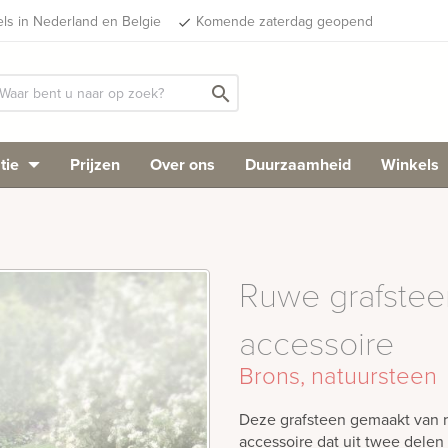
els in Nederland en Belgie
Komende zaterdag geopend
done
search
tie
Prijzen
Over ons
Duurzaamheid
Winkels
Ruwe grafstee
accessoire
Brons, natuursteen
Deze grafsteen gemaakt van 
accessoire dat uit twee delen