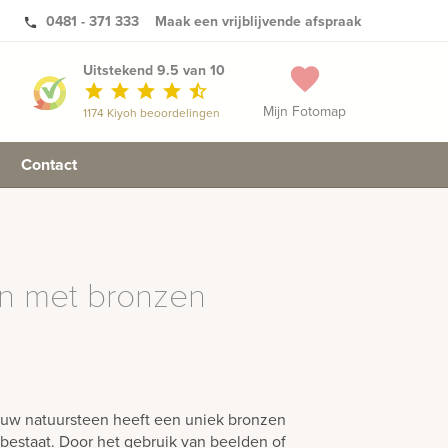
0481 - 371 333
Maak een vrijblijvende afspraak
phone
Uitstekend 9.5 van 10
favorite
star
star
star
star
star_half
Mijn Fotomap
1174 Kiyoh beoordelingen
Contact
n met bronzen
ruw natuursteen heeft een uniek bronzen
 bestaat. Door het gebruik van beelden of