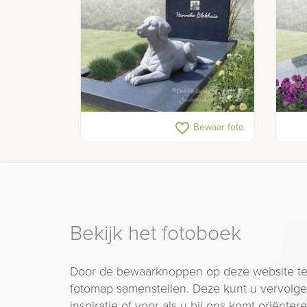
Familie grafsteen met beeld van
Gepo
favorite_border
Bewaar foto
een hond
rand
Bekijk het fotoboek
Door de bewaarknoppen op deze website te
fotomap samenstellen. Deze kunt u vervolgen
inspiratie of voor als u bij ons komt oriëntere