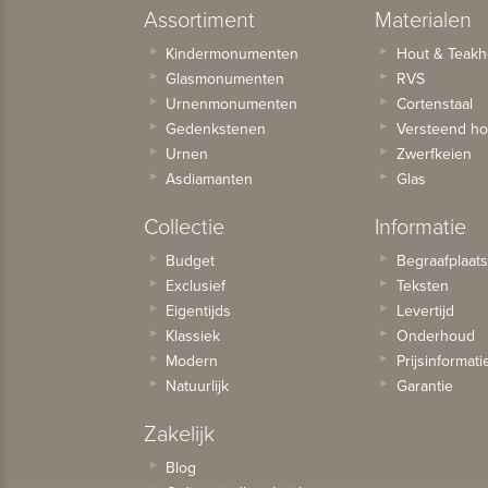
Assortiment
Materialen
Kindermonumenten
Hout & Teakh
Glasmonumenten
RVS
Urnenmonumenten
Cortenstaal
Gedenkstenen
Versteend ho
Urnen
Zwerfkeien
Asdiamanten
Glas
Collectie
Informatie
Budget
Begraafplaat
Exclusief
Teksten
Eigentijds
Levertijd
Klassiek
Onderhoud
Modern
Prijsinformati
Natuurlijk
Garantie
Zakelijk
Blog