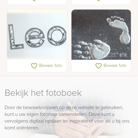
grafsteen
Letters in glasplaat
Hand- en voetafdruk in
favorite_border
favorite_border
Bewaar foto
Bewaar foto
natuursteen
Bekijk het fotoboek
Door de bewaarknoppen op deze website te gebruiken,
kunt u uw eigen fotomap samenstellen. Deze kunt u
vervolgens digitaal opslaan ter inspiratie of voor als u bij ons
komt oriënteren.