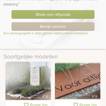
plaatsing.”
Maak een afspraak
Bekijk winkels
Een adviesgesprek is altijd geheel vrijblijvend en kosteloos
Soortgelijke modellen
Klassieke witte
Cortenstaal - detail
favorite_border
favorite_border
Bewaar foto
Bewaar foto