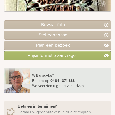
rnen
sieraden
Bewaar foto
Stel
een
vraag
Plan
een
bezoek
Prijsinformatie aanvragen
Wilt u advies?
Bel ons
op
0481 - 371 333
.
We voorzien u graag van advies.
Betalen in termijnen?
Betaal uw gedenkteken in drie termijnen.