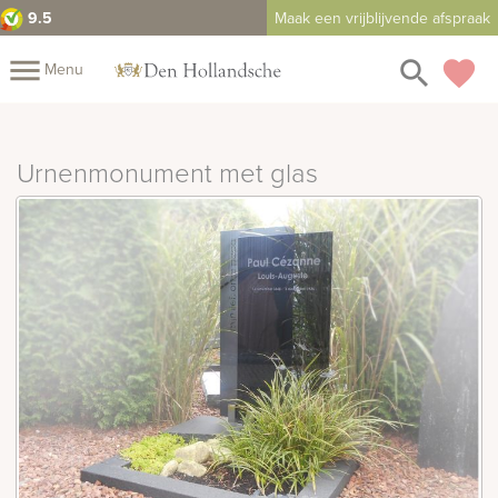
9.5
Maak een vrijblijvende afspraak
close
menu
search
favorite
Menu
rafmonumenten
Mijn
Home
Urnenmonument met glas
Assortiment
Fotomap
Fotoboek
Informatie
Prijzen
Over
ons
Duurzaamheid
Winkels
Contact
Bekijk
ook:
indermonumenten
rnenmonumenten