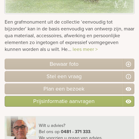
rnen
Een grafmonument uit de collectie ‘eenvoudig tot
sieraden
bijzonder’ kan in de basis eenvoudig van ontwerp zijn, maar
qua materiaal, accessoires, afwerking en persoonlijke
elementen zo ingetogen of expressief vormgegeven
kunnen worden als u wilt. He...
lees meer >
Bewaar foto
Stel
een
vraag
Plan
een
bezoek
Prijsinformatie aanvragen
Wilt u advies?
Bel ons
op
0481 - 371 333
.
We voorzien u graag van advies.