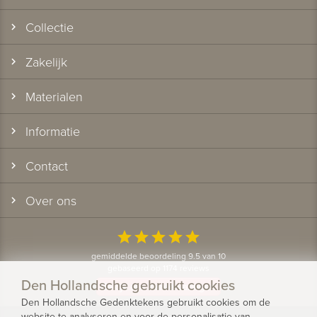
Collectie
Zakelijk
Materialen
Informatie
Contact
Over ons
star
star
star
star
star
gemiddelde beoordeling 9.5 van 10
gebaseerd op 1174 reviews
Den Hollandsche gebruikt cookies
Bekijk alle klantervaringen
Den Hollandsche Gedenktekens gebruikt cookies om de
website te analyseren en voor de personalisatie van