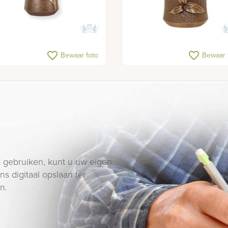
favorite_border
favorite_border
Bewaar foto
Bewaar 
 gebruiken, kunt u uw eigen
s digitaal opslaan ter
n.