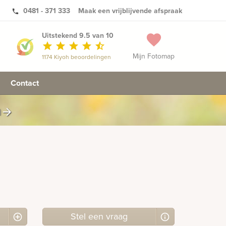
0481 - 371 333
Maak een vrijblijvende afspraak
phone
Uitstekend 9.5 van 10
favorite
star
star
star
star
star_half
Mijn Fotomap
1174 Kiyoh beoordelingen
Contact
n
arrow_forward
Stel
een
vraag