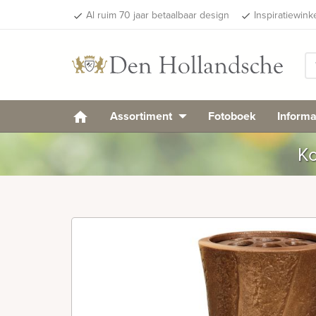
Al ruim 70 jaar betaalbaar design
Inspiratiewink
done
done
Assortiment
Fotoboek
Informa
Ko