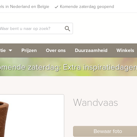
els in Nederland en Belgie
Komende zaterdag geopend
done
search
tie
Prijzen
Over ons
Duurzaamheid
Winkels
mende zaterdag: Extra inspiratiedage
Wandvaas
Bewaar foto