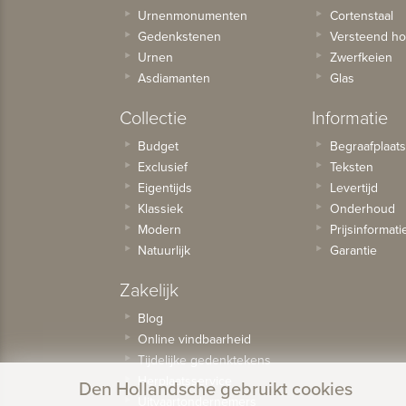
Urnenmonumenten
Cortenstaal
Gedenkstenen
Versteend ho
Urnen
Zwerfkeien
Asdiamanten
Glas
Collectie
Informatie
Budget
Begraafplaat
Exclusief
Teksten
Eigentijds
Levertijd
Klassiek
Onderhoud
Modern
Prijsinformati
Natuurlijk
Garantie
Zakelijk
Blog
Online vindbaarheid
Tijdelijke gedenktekens
Herplaatsservice
Den Hollandsche gebruikt cookies
Uitvaartondernemers