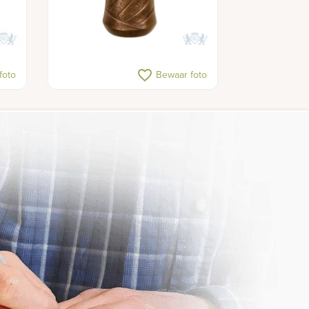
favorite_border
foto
Bewaar foto