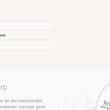
aas
erp
n en alle voorbeelden
erekenen hiervoor geen