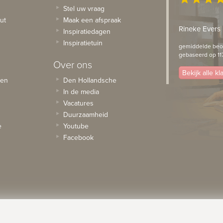
Stel uw vraag
ut
Maak een afspraak
Rineke Evers
Inspiratiedagen
Inspiratietuin
gemiddelde beoo
gebaseerd op 11
Over ons
Bekijk alle k
sen
Den Hollandsche
In de media
Vacatures
Duurzaamheid
e
Youtube
Facebook