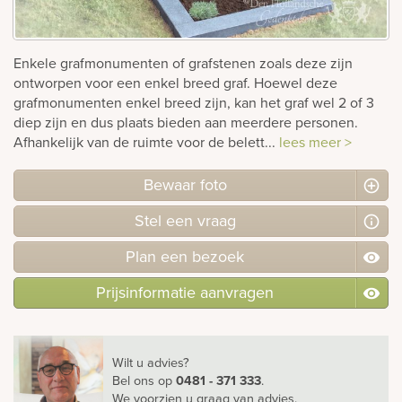
rnen
Enkele grafmonumenten of grafstenen zoals deze zijn
sieraden
ontworpen voor een enkel breed graf. Hoewel deze
grafmonumenten enkel breed zijn, kan het graf wel 2 of 3
diep zijn en dus plaats bieden aan meerdere personen.
Afhankelijk van de ruimte voor de belett...
lees meer >
Bewaar foto
Stel
een
vraag
Plan
een
bezoek
Prijsinformatie aanvragen
Wilt u advies?
Bel ons
op
0481 - 371 333
.
We voorzien u graag van advies.