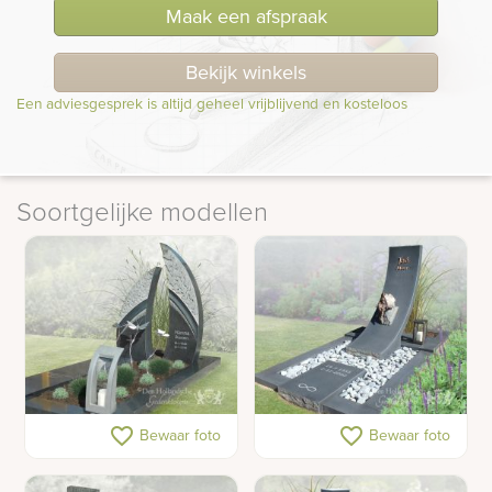
Maak een afspraak
Bekijk winkels
Een adviesgesprek is altijd geheel vrijblijvend en kosteloos
Soortgelijke modellen
Grafmonument met
Moderne grafsteen
favorite_border
favorite_border
Bewaar foto
Bewaar foto
opvallende lettersteen