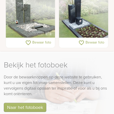
Grafsteen met motor
Zuilen grafsteen
favorite_border
favorite_border
Bewaar foto
Bewaar foto
wielrenner
Bekijk het fotoboek
Door de bewaarknoppen op deze website te gebruiken,
kunt u uw eigen fotomap samenstellen. Deze kunt u
vervolgens digitaal opslaan ter inspiratie of voor als u bij ons
komt oriënteren.
Naar het fotoboek