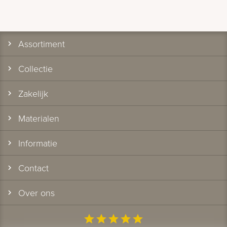
Assortiment
Collectie
Zakelijk
Materialen
Informatie
Contact
Over ons
star
star
star
star
star