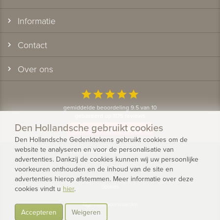
Informatie
Contact
Over ons
star
star
star
star
star
gemiddelde beoordeling 9.5 van 10
gebaseerd op 1175 reviews
Den Hollandsche gebruikt cookies
Bekijk alle klantervaringen
Den Hollandsche Gedenktekens gebruikt cookies om de
website te analyseren en voor de personalisatie van
© 2026 - Den Hollandsche Gedenktekens
advertenties. Dankzij de cookies kunnen wij uw persoonlijke
voorkeuren onthouden en de inhoud van de site en
Privacy
advertenties hierop afstemmen. Meer informatie over deze
Cookies
cookies vindt u
hier
.
Algemene voorwaarden
Accepteren
Weigeren