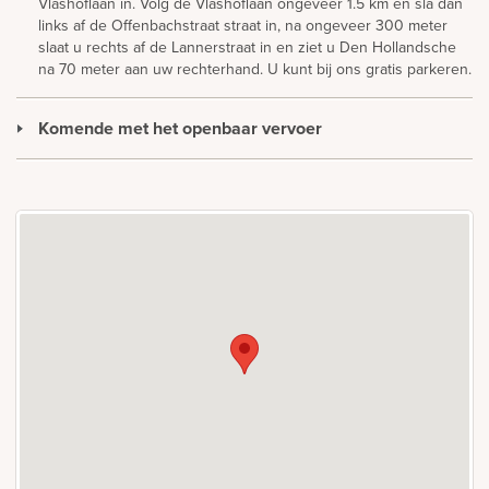
Vlashoflaan in. Volg de Vlashoflaan ongeveer 1.5 km en sla dan
links af de Offenbachstraat straat in, na ongeveer 300 meter
slaat u rechts af de Lannerstraat in en ziet u Den Hollandsche
na 70 meter aan uw rechterhand. U kunt bij ons gratis parkeren.
Komende met het openbaar vervoer
Den Hollandsche Tilburg is gelegen op iets meer dan 20
minuten reistijd vanaf central station Tilburg. Vanaf centraal
station Tilburg neemt u stadsbus 1 richting richting Nrd-
Quirijnstok, u stapt uit bij halte Bushalte Offenbachstraat (na
ongeveer 20 minuten), steek de Vlashoflaan over (zuidelijke
richting) en loop ongeveer 250 meter door de Offenbachstraat,
sla rechts af en na ongeveer 50 meter ziet u Den Hollandsche
aan de linkerkant. De loopafstand is ongeveer 350 meter.