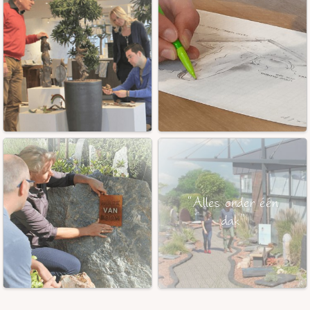
“Alles onder één
dak”