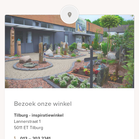
rnen
sieraden
Bezoek onze winkel
Tilburg - inspiratiewinkel
Lannerstraat 1
5011 ET Tilburg
013 – 203 2241