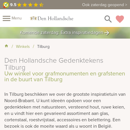
9.5
9.5
Maak een vrijblijvende afspraak
Ook zaterdag geopend >
star
star
star
star
star_half
close
menu
search
favorite
Menu
rafmonumenten
Komende zaterdag: Extra inspiratiedagen
arrow_forward
Mijn
Home
Winkels
Tilburg
Assortiment
Fotomap
Den Hollandsche Gedenktekens
Fotoboek
Informatie
Tilburg
Uw winkel voor grafmonumenten en grafstenen
Prijzen
Over
in de buurt van Tilburg
ons
Duurzaamheid
Winkels
Contact
Bekijk
In Tilburg beschikken we over de grootste inspiratietuin van
ook:
Noord-Brabant. U kunt ideeën opdoen voor een
gedenkteken met natuursteen, versteend hout, ruwe keien,
en u vindt hier een gevarieerd assortiment aan glas,
indermonumenten
cortenstaal, roestvrijstaal, accessoires en belettering. Een
bezoek is ook de moeite waard als u woont in België.
rnenmonumenten