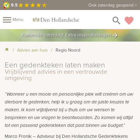
9.5
9.5
Maak een vrijblijvende afspraak
Ook zaterdag geopend >
star
star
star
star
star_half
close
menu
search
favorite
Menu
rafmonumenten
Komende zaterdag: Extra inspiratiedagen
arrow_forward
Mijn
Home
Advies aan huis
Regio Noord
Assortiment
Fotomap
Een gedenkteken laten maken
Fotoboek
Informatie
Vrijblijvend advies in een vertrouwde
omgeving
Prijzen
Over
“Wanneer u een mooie en persoonlijke plek wilt creëren om uw
ons
Duurzaamheid
Winkels
Contact
Bekijk
dierbare te gedenken, help ik u graag om de juiste keuzes te
ook:
maken. Ik kom vrijblijvend bij u thuis om uw wensen te
bespreken en uw vragen te beantwoorden. Zo komen wij altijd
indermonumenten
tot een passend gedenkteken dat past binnen uw budget.”
Marco Fronik – Adviseur bij Den Hollandsche Gedenktekens
rnenmonumenten