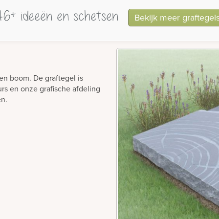
46+ ideeën en schetsen
Bekijk meer graftege
een boom. De graftegel is
s en onze grafische afdeling
n.