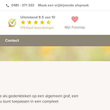
0481 - 371 333
Maak een vrijblijvende afspraak
phone
Uitstekend 9.5 van 10
favorite
star
star
star
star
star_half
Mijn Fotomap
1175 Kiyoh beoordelingen
Contact
die als gedenkteken op een algemeen graf, een
e u kunt toepassen in een compleet