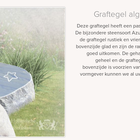
Graftegel a
Deze graftegel heeft een pa
De bijzondere steensoort Az
de graftegel rustiek en vrie
bovenzijde glad en zijn de r
goed uitkomen. De geha
geheel en de grafteg
bovenzijde is voorzien va
vormgever kunnen we al u