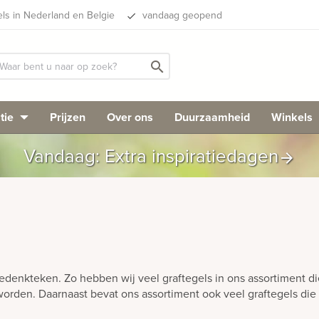
els in Nederland en Belgie
vandaag geopend
done
search
tie
Prijzen
Over ons
Duurzaamheid
Winkels
Vandaag: Extra inspiratiedagen
arrow_forward
gedenkteken. Zo hebben wij veel graftegels in ons assortiment 
 worden. Daarnaast bevat ons assortiment ook veel graftegels di