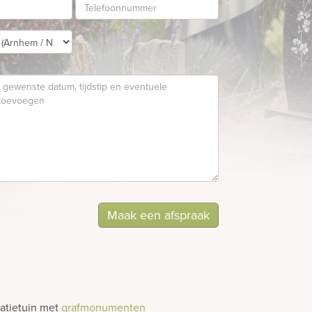
Maak een afspraak
ratietuin met
grafmonumenten