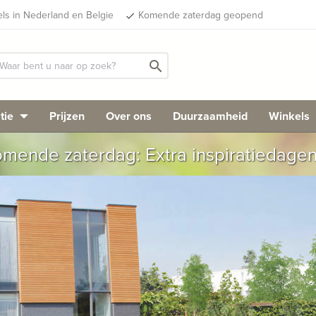
els in Nederland en Belgie
Komende zaterdag geopend
done
search
tie
Prijzen
Over ons
Duurzaamheid
Winkels
mende zaterdag: Extra inspiratiedage