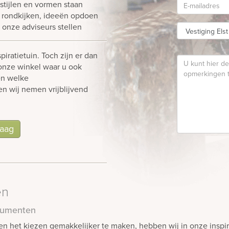
stijlen en vormen staan
d rondkijken, ideeën opdoen
 onze adviseurs stellen
piratietuin. Toch zijn er dan
onze winkel waar u ook
en welke
en wij nemen vrijblijvend
raag
en
numenten
en het kiezen gemakkelijker te maken, hebben wij in onze inspi