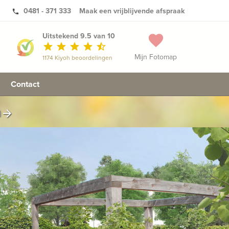
0481 - 371 333
Maak een vrijblijvende afspraak
phone
Uitstekend 9.5 van 10
favorite
star
star
star
star
star_half
Mijn Fotomap
1174 Kiyoh beoordelingen
Contact
n
arrow_forward