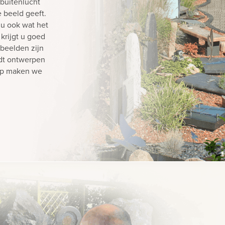
buitenlucht
 beeld geeft.
t u ook wat het
krijgt u goed
rbeelden zijn
ndt ontwerpen
rp maken we