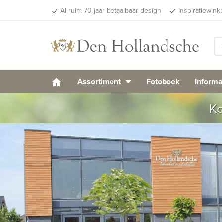
Al ruim 70 jaar betaalbaar design
Inspiratiewink
done
done
Assortiment
Fotoboek
Informa
Ko