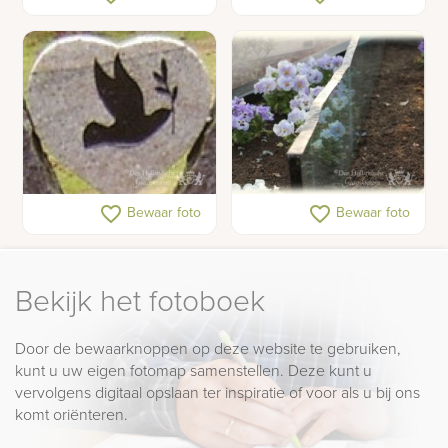
grafmonument in RVS en
zuilen
glas
Detail van een granieten
Glazen grafmonument
favorite_border
favorite_border
Bewaar foto
Bewaar foto
grafmonument
Bekijk het fotoboek
Door de bewaarknoppen op deze website te gebruiken,
kunt u uw eigen fotomap samenstellen. Deze kunt u
vervolgens digitaal opslaan ter inspiratie of voor als u bij ons
komt oriënteren.