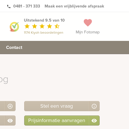
0481 - 371 333
Maak een vrijblijvende afspraak
phone
Uitstekend 9.5 van 10
favorite
star
star
star
star
star_half
Mijn Fotomap
1174 Kiyoh beoordelingen
Contact
jpg
Stel
een
vraag
Prijsinformatie aanvragen