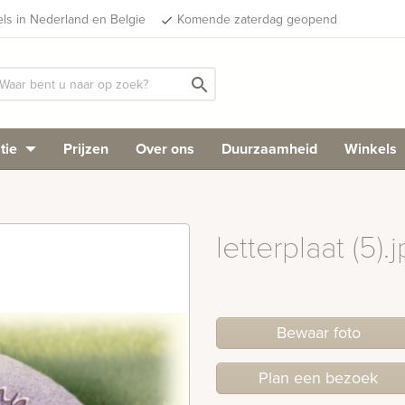
els in Nederland en Belgie
Komende zaterdag geopend
done
search
tie
Prijzen
Over ons
Duurzaamheid
Winkels
letterplaat (5).
Bewaar foto
Plan
een
bezoek