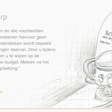
erp
n en alle voorbeelden
erekenen hiervoor geen
 gedenkteken wordt bepaald
ngen daarvan. Door u tijdens
en u te wijzen op de
 uw budget. Meteen na het
plaatsing.”
os