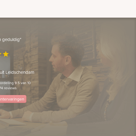
en geduldig"
ar
star
 uit Leidschendam
rdeling 9.5 van 10
74 reviews
lantervaringen