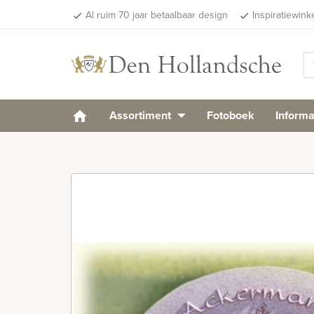
Al ruim 70 jaar betaalbaar design
Inspiratiewink
done
done
Assortiment
Fotoboek
Informa