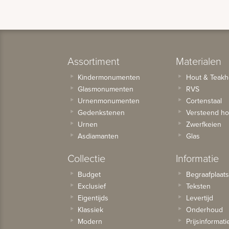
Assortiment
Materialen
Kindermonumenten
Hout & Teakh
Glasmonumenten
RVS
Urnenmonumenten
Cortenstaal
Gedenkstenen
Versteend ho
Urnen
Zwerfkeien
Asdiamanten
Glas
Collectie
Informatie
Budget
Begraafplaat
Exclusief
Teksten
Eigentijds
Levertijd
Klassiek
Onderhoud
Modern
Prijsinformati