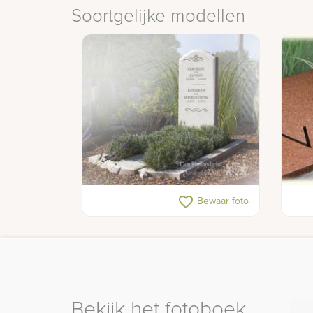
Soortgelijke modellen
Klassieke witte grafsteen
Cort
favorite_border
Bewaar foto
Bekijk het fotoboek