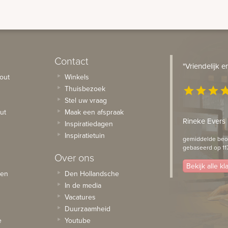
Contact
"Vriendelijk 
out
Winkels
Thuisbezoek
star
star
star
st
Stel uw vraag
ut
Maak een afspraak
Rineke Evers
Inspiratiedagen
Inspiratietuin
gemiddelde beoo
gebaseerd op 11
Over ons
Bekijk alle k
sen
Den Hollandsche
In de media
Vacatures
Duurzaamheid
e
Youtube