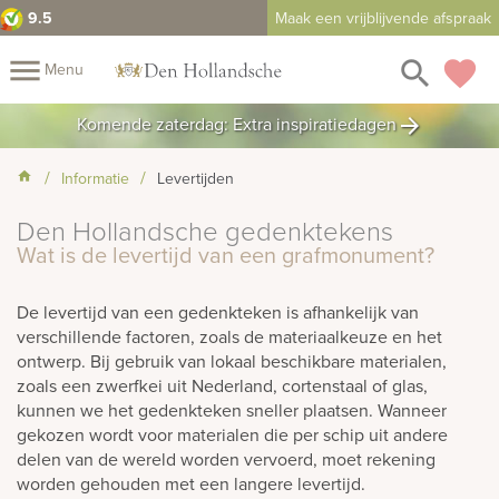
9.5
Maak een vrijblijvende afspraak
close
menu
search
favorite
Menu
rafmonumenten
Komende zaterdag: Extra inspiratiedagen
arrow_forward
Mijn
Home
Informatie
Levertijden
Assortiment
Fotomap
Den Hollandsche gedenktekens
Fotoboek
Informatie
Wat is de levertijd van een grafmonument?
Prijzen
Over
De levertijd van een gedenkteken is afhankelijk van
verschillende factoren, zoals de materiaalkeuze en het
ons
Duurzaamheid
Winkels
Contact
Bekijk
ontwerp. Bij gebruik van lokaal beschikbare materialen,
ook:
zoals een zwerfkei uit Nederland, cortenstaal of glas,
kunnen we het gedenkteken sneller plaatsen. Wanneer
gekozen wordt voor materialen die per schip uit andere
indermonumenten
delen van de wereld worden vervoerd, moet rekening
worden gehouden met een langere levertijd.
rnenmonumenten