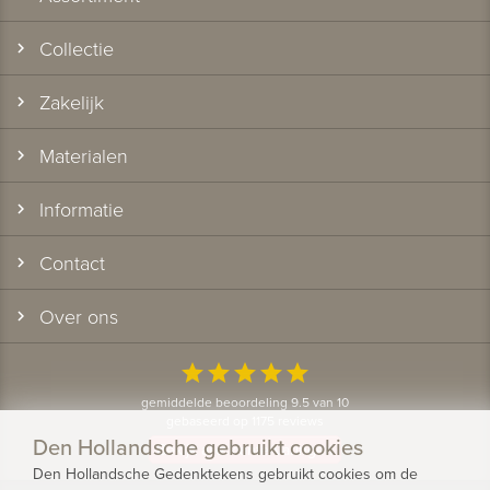
Collectie
Zakelijk
Materialen
Informatie
Contact
Over ons
star
star
star
star
star
gemiddelde beoordeling 9.5 van 10
gebaseerd op 1175 reviews
Den Hollandsche gebruikt cookies
Bekijk alle klantervaringen
Den Hollandsche Gedenktekens gebruikt cookies om de