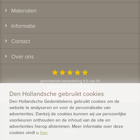
Materialen
Informatie
Contact
Over ons
star
star
star
star
star
gemiddelde beoordeling 9.5 van 10
gebaseerd op 1175 reviews
Den Hollandsche gebruikt cookies
Bekijk alle klantervaringen
Den Hollandsche Gedenktekens gebruikt cookies om de
website te analyseren en voor de personalisatie van
© 2026 - Den Hollandsche Gedenktekens
advertenties. Dankzij de cookies kunnen wij uw persoonlijke
voorkeuren onthouden en de inhoud van de site en
Privacy
advertenties hierop afstemmen. Meer informatie over deze
Cookies
cookies vindt u
hier
.