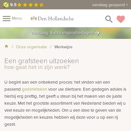
9.5
9.5
Maak een vrijblijvende afspraak
vandaag geopend >
star
star
star
star
star_half
close
menu
search
favorite
Menu
rafmonumenten
Vandaag: Extra inspiratiedagen
arrow_forward
Mijn
Home
Onze organisatie
Werkwijze
Assortiment
Fotomap
Een grafsteen uitzoeken
Fotoboek
Informatie
hoe gaat het in zijn werk?
Prijzen
Over
U begint aan een onbekend proces: het vinden van een
passend
gedenkteken
voor uw dierbare. Een gedegen advies is
ons
Duurzaamheid
Winkels
Contact
Bekijk
hierbij erg prettig, het geeft u steun bij het maken van de juiste
ook:
keuze. Met het grootste assortiment van Nederland bieden wij u
veel keuze en mogelijkheden. Om u een idee te geven van de
indermonumenten
mogelijkheden en keuzes hebben wij deze voor u op een rij
gezet.
rnenmonumenten