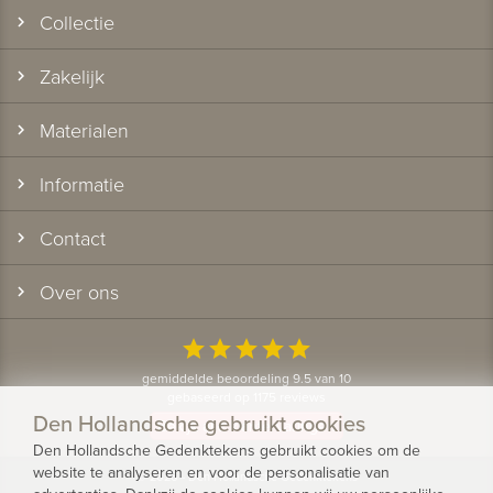
Collectie
Zakelijk
Materialen
Informatie
Contact
Over ons
star
star
star
star
star
gemiddelde beoordeling 9.5 van 10
gebaseerd op 1175 reviews
Den Hollandsche gebruikt cookies
Bekijk alle klantervaringen
Den Hollandsche Gedenktekens gebruikt cookies om de
website te analyseren en voor de personalisatie van
© 2026 - Den Hollandsche Gedenktekens