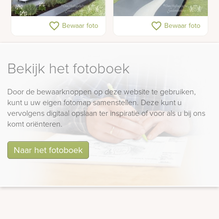
Grafmonument met
Gedenkteken met
favorite_border
favorite_border
Bewaar foto
Bewaar foto
teakhout en RVS
zeilboot op rivier
Bekijk het fotoboek
Door de bewaarknoppen op deze website te gebruiken,
kunt u uw eigen fotomap samenstellen. Deze kunt u
vervolgens digitaal opslaan ter inspiratie of voor als u bij ons
komt oriënteren.
Naar het fotoboek