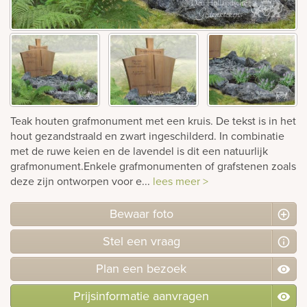
rnen
sieraden
Teak houten grafmonument met een kruis. De tekst is in het
hout gezandstraald en zwart ingeschilderd. In combinatie
met de ruwe keien en de lavendel is dit een natuurlijk
grafmonument.Enkele grafmonumenten of grafstenen zoals
deze zijn ontworpen voor e...
lees meer >
Bewaar foto
Stel
een
vraag
Plan
een
bezoek
Prijsinformatie aanvragen