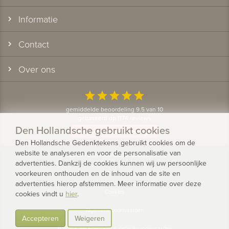
Informatie
Contact
Over ons
star
star
star
star
star
gemiddelde beoordeling 9.5 van 10
gebaseerd op 1174 reviews
Den Hollandsche gebruikt cookies
Bekijk alle klantervaringen
Den Hollandsche Gedenktekens gebruikt cookies om de
website te analyseren en voor de personalisatie van
© 2026 - Den Hollandsche Gedenktekens
advertenties. Dankzij de cookies kunnen wij uw persoonlijke
voorkeuren onthouden en de inhoud van de site en
Privacy
advertenties hierop afstemmen. Meer informatie over deze
Cookies
cookies vindt u
hier
.
Algemene voorwaarden
Accepteren
Weigeren
Intellectueel eigendom & gebruiksvoorwaarden