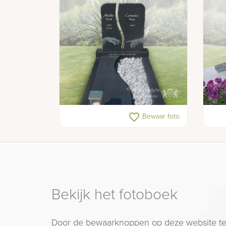
Antraciet grafmonument met
Gepo
favorite_border
Bewaar foto
klassieke illustratie
rand
Bekijk het fotoboek
Door de bewaarknoppen op deze website te