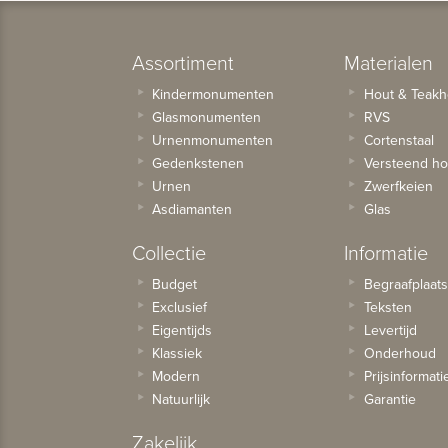
Assortiment
Materialen
Kindermonumenten
Hout & Teakh
Glasmonumenten
RVS
Urnenmonumenten
Cortenstaal
Gedenkstenen
Versteend ho
Urnen
Zwerfkeien
Asdiamanten
Glas
Collectie
Informatie
Budget
Begraafplaat
Exclusief
Teksten
Eigentijds
Levertijd
Klassiek
Onderhoud
Modern
Prijsinformati
Natuurlijk
Garantie
Zakelijk