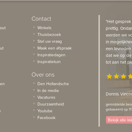
Contact
"Het gesprek
out
Winkels
prettig. Onda
Thuisbezoek
werden we vo
Stel uw vraag
in mogelijkhe
ut
Maak een afspraak
een tevreden 
Inspiratiedagen
dat we op de
Inspiratietuin
tot aan het pl
Over ons
star
star
star
st
sen
Den Hollandsche
In de media
Dennis Vincou
Vacatures
Duurzaamheid
gemiddelde beoo
gebaseerd op 11
e
Youtube
Facebook
Bekijk alle k