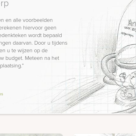
erp
n en alle voorbeelden
erekenen hiervoor geen
 gedenkteken wordt bepaald
ngen daarvan. Door u tijdens
en u te wijzen op de
 uw budget. Meteen na het
plaatsing.”
os