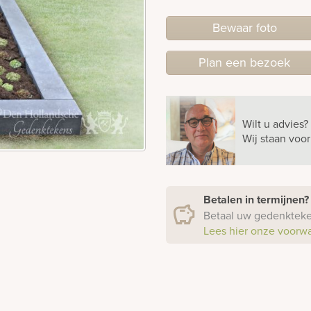
Bewaar foto
Plan
een
bezoek
Wilt u advies?
Wij staan voo
Betalen in termijnen
Betaal uw gedenkteken
Lees hier onze voorw