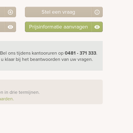
Stel
een
vraag
Prijsinformatie aanvragen
Bel ons
tijdens kantooruren
op
0481 - 371 333
.
r u klaar bij het beantwoorden van uw vragen.
?
 in drie termijnen.
aarden.