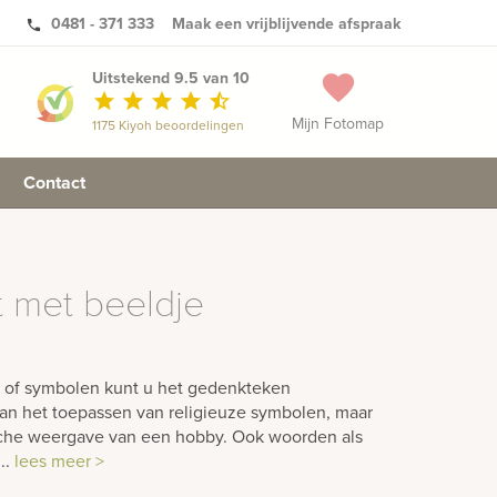
0481 - 371 333
Maak een vrijblijvende afspraak
phone
Uitstekend 9.5 van 10
favorite
star
star
star
star
star_half
Mijn Fotomap
1175 Kiyoh beoordelingen
Contact
 met beeldje
n of symbolen kunt u het gedenkteken
aan het toepassen van religieuze symbolen, maar
sche weergave van een hobby. Ook woorden als
...
lees meer >