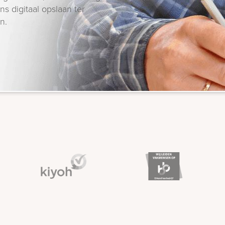
s digitaal opslaan ter
n.