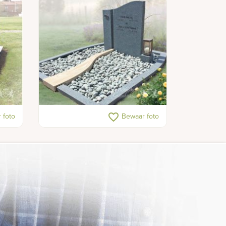
Exclusief grafmonument
favorite_border
 foto
Bewaar foto