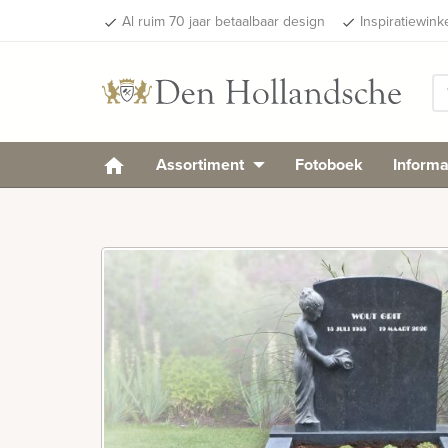
Al ruim 70 jaar betaalbaar design
Inspiratiewink
done
done
Assortiment
Fotoboek
Informa