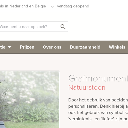
els in Nederland en Belgie
vandaag geopend
done
search
tie
Prijzen
Over ons
Duurzaamheid
Winkels
Grafmonument
Natuursteen
Door het gebruik van beelde
personaliseren. Denk hierbij 
ook het gebruik van symboli
'verbintenis' en 'liefde' zijn pr