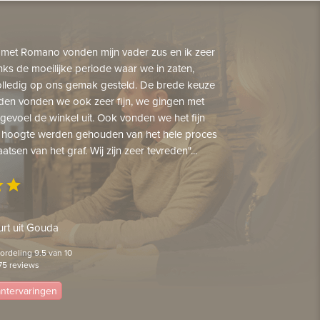
 met Romano vonden mijn vader zus en ik zeer
nks de moeilijke periode waar we in zaten,
lledig op ons gemak gesteld. De brede keuze
den vonden we ook zeer fijn, we gingen met
gevoel de winkel uit. Ook vonden we het fijn
 hoogte werden gehouden van het hele proces
aatsen van het graf. Wij zijn zeer tevreden"...
ar
star
rt uit Gouda
rdeling 9.5 van 10
75 reviews
lantervaringen