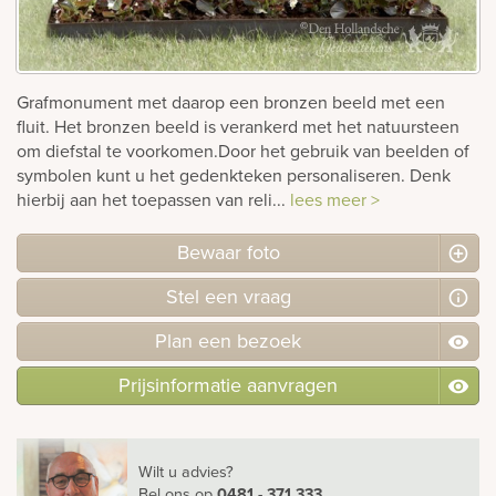
rnen
sieraden
Grafmonument met daarop een bronzen beeld met een
fluit. Het bronzen beeld is verankerd met het natuursteen
om diefstal te voorkomen.Door het gebruik van beelden of
symbolen kunt u het gedenkteken personaliseren. Denk
hierbij aan het toepassen van reli...
lees meer >
Bewaar foto
Stel
een
vraag
Plan
een
bezoek
Prijsinformatie aanvragen
Wilt u advies?
Bel ons
op
0481 - 371 333
.