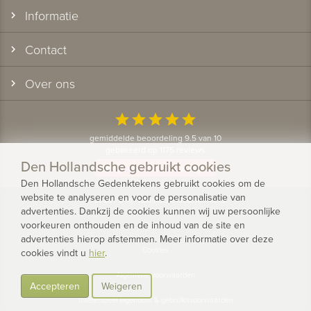
Informatie
Contact
Over ons
star
star
star
star
star
gemiddelde beoordeling 9.5 van 10
gebaseerd op 1175 reviews
Den Hollandsche gebruikt cookies
Bekijk alle klantervaringen
Den Hollandsche Gedenktekens gebruikt cookies om de
website te analyseren en voor de personalisatie van
© 2026 - Den Hollandsche Gedenktekens
advertenties. Dankzij de cookies kunnen wij uw persoonlijke
voorkeuren onthouden en de inhoud van de site en
Privacy
advertenties hierop afstemmen. Meer informatie over deze
Cookies
cookies vindt u
hier
.
Algemene voorwaarden
Accepteren
Weigeren
Intellectueel eigendom & gebruiksvoorwaarden